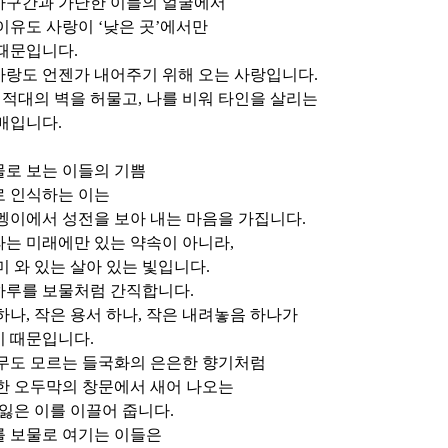
마구간과 가난한 이들의 얼굴에서
 이유도 사랑이
‘
낮은 곳
’
에서만
 때문입니다
.
사랑도 언젠가 내어주기 위해 오는 사랑입니다
.
,
적대의 벽을 허물고
,
나를 비워 타인을 살리는
열매입니다
.
물로 보는 이들의 기쁨
로 인식하는 이는
멩이에서 성전을 보아 내는 마음을 가집니다
.
라는 미래에만 있는 약속이 아니라
,
미 와 있는 살아 있는 빛입니다
.
하루를 보물처럼 간직합니다
.
하나
,
작은 용서 하나
,
작은 내려놓음 하나가
기 때문입니다
.
아무도 모르는 들국화의 은은한 향기처럼
한 오두막의 창문에서 새어 나오는
 잃은 이를 이끌어 줍니다
.
를 보물로 여기는 이들은