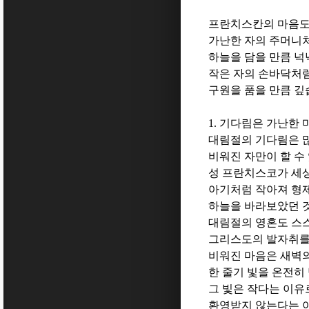
프란치스칸의 마음도
가난한 자의 주머니
하늘을 담을 만큼 
작은 자의 손바닥처
구원을 품을 만큼 
1.
기다림은 가난한 
대림절의 기다림은 
비워진 자만이 할 수
성 프란치스코가 세
아기처럼 작아져 형
하늘을 바라보았던 
대림절의 영혼도 스
그리스도의 발자취를
비워진 마음은 새벽
한 줄기 빛을 온전히
그 빛은 작다는 이유
환영받지 않는다는 