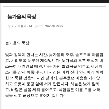
Sketchbook5, 스케치북5
Sketchbook5, 스케치북5
늦가을의 묵상
이마르첼리노M
Nov 28, 2025
by
posted
늦가을의 묵상
Sketchbook5, 스케치북5
Sketchbook5, 스케치북5
빛과 침묵이 만나는 시간
,
늦가을의 오후
,
슬프도록 아름답
고
,
시리도록 눈부신 계절입니다
.
늦가을의 오후 햇살이 비
스듬히 내려앉을 때면
,
나는 가던 발걸음을 멈추고 세상의
소리를 잠시 꺼둡니다
.
이 시간은 마치 신이 인간에게 허락
한
'
거룩한 멈춤
'
의 시간 같아서
,
분주했던 마음을 가라앉
히고 오롯이 풍경 앞에 서게 만듭니다
.
하늘은 낮게 깔리
고
,
바람은 날을 세워 불어오고
,
낙엽들은 이름 모를 서러
움을 싣고 허공으로 흩어져 갑니다
.