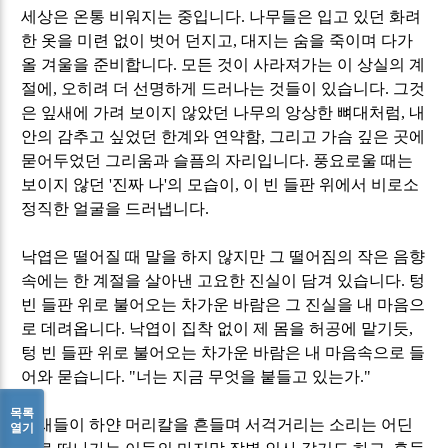
세상은 온통 비워지는 중입니다
.
나무들은 입고 있던 화려
한 옷을 미련 없이 벗어 던지고
,
대지는 숨을 죽이며 다가
올 겨울을 준비합니다
.
모든 것이 사라져가는 이 상실의 계
절에
,
오히려 더 선명하게 드러나는 것들이 있습니다
.
그것
은 잎새에 가려 보이지 않았던 나무의 앙상한 뼈대처럼
,
내
안의 감추고 싶었던 한계와 연약함
,
그리고 가슴 깊은 곳에
묻어두었던 그리움과 슬픔의 자리입니다
.
풍요로울 때는
보이지 않던
'
진짜 나
'
의 모습이
,
이 빈 들판 위에서 비로소
정직한 얼굴을 드러냅니다
.
낙엽은 떨어질 때 말을 하지 않지만 그 떨어짐의 작은 음향
속에는 한 계절을 살아낸 고요한 진실이 담겨 있습니다
.
텅
빈 들판 위로 불어오는 차가운 바람은 그 진실을 내 마음으
로 데려옵니다
.
낙엽이 집착 없이 제 몸을 허공에 맡기듯
,
텅 빈 들판 위로 불어오는 차가운 바람은 내 마음속으로 들
어와 묻습니다
. "
너는 지금 무엇을 붙들고 있는가
."
목록
억새들이 하얀 머리칼을 흔들며 서걱거리는 소리는 어딘
열기