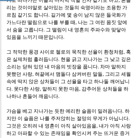
가로 떠나가는 이들의 마지막 작별 인사 같기도 하고
,
흔들
리는 것이야말로 살아있는 것들의 숙명이라는 조용한 가
르침 같기도 합니다
.
길가에 몇 송이 남지 않은 들국화가
가느다란 떨림으로 나를 부를 때
,
나는 그 여린 몸짓 앞에
서 숨을 고릅니다
.
그 떨림이 내 영혼의 주파수와 맞닿아
있음을 느끼기 때문입니다
.
그 적막한 풍경 사이로 첼로의 묵직한 선율이 환청처럼
,
혹
은 실제처럼 흘러듭니다
.
현을 긁고 지나가는 그 낮고 깊은
소리는 닫혀 있던 내 마음의 빗장을 풉니다
.
차마 말하지
못했던 사랑
,
혀끝에서 맴돌다 삼켜버린 말들
,
그리고 세월
속에 딱지 앉은 상처들이 그 선율을 타고 하나둘 깨어납니
다
.
못다한 사랑
,
말하지 못한 마음
,
감추어둔 상처들을 하
나하나 흔들어 깨웁니다
.
가슴을 베고 지나가는 듯한 예리한 슬픔이 밀려옵니다
.
하
지만 이 슬픔은 나를 주저앉히는 절망의 무게가 아닙니다
.
그것은 오히려 내 영혼이 아직 살아있음을
,
내가 아직 사랑
하고 아파할 수 있는 존재임을 확인시켜 주는 뜨거운 증거