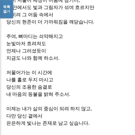
날이 저물어 세상이 어둠에 잠기니
,
목록
내 안에서도 빛과 그림자가 섞여 흐르지만
열기
오히려 그 어둠 속에서
당신의 현존이 더 가까워짐을 깨닫습니다
.
주여
,
뼈마디는 쇠약해지고
눈빛마저 흐려져도
언제나 그러셨듯이
지금도 나와 함께 하소서
.
저물어가는 이 시간에
나를 홀로 두지 마시고
당신의 조용한 숨결로
내 마음의 등불을 밝혀 주소서
.
이제는 내가 삶의 중심이 되려 하지 않고
,
다만 당신 곁에서
은은하게 빛나는 존재로 남고 싶습니다
.