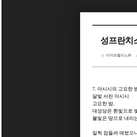
Sketchbook
Sketchbook
성프란치스
이마르첼리노M
by
Sketchbook
Sketchbook
7.
아시시의 고요한 
달빛 서린 아시시
고요한 밤
.
대성당은 흰빛으로 
불빛은 땅으로 내리
일찍 잠들려 애썼으