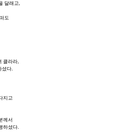
을 달래고
,
 떠도
녀 클라라
,
하셨다
.
 다지고
 분께서
동행하셨다
.