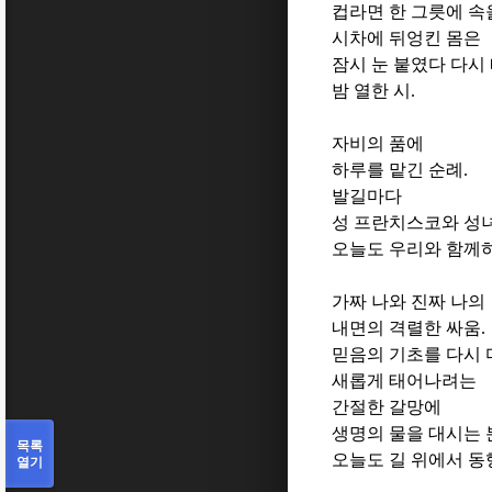
컵라면 한 그릇에 속
시차에 뒤엉킨 몸은
잠시 눈 붙였다 다시
밤 열한 시
.
자비의 품에
하루를 맡긴 순례
.
발길마다
성 프란치스코와 성
오늘도 우리와 함께
가짜 나와 진짜 나의
내면의 격렬한 싸움
.
믿음의 기초를 다시
새롭게 태어나려는
간절한 갈망에
생명의 물을 대시는
목록
오늘도 길 위에서 
열기