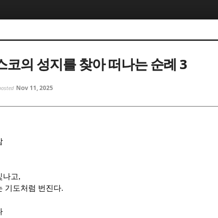
5, 스케치북5
5, 스케치북5
코의 성지를 찾아 떠나는 순례 3
Nov 11, 2025
posted
5, 스케치북5
5, 스케치북5
밤
빛나고
,
는 기도처럼 번진다
.
나