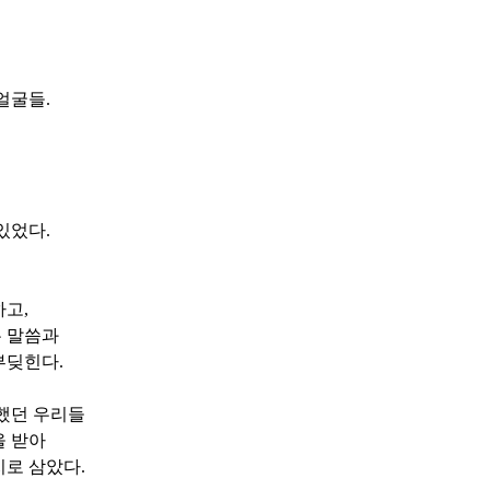
 얼굴들
.
 있었다
.
하고
,
 말씀과
부딪힌다
.
했던 우리들
을 받아
지로 삼았다
.