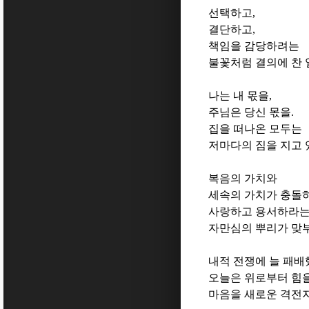
선택하고
,
결단하고
,
책임을 감당하려는
불꽃처럼 결의에 찬
나는 내 몫을
,
주님은 당신 몫을
.
집을 떠나온 모두는
저마다의 짐을 지고
복음의 가치와
세속의 가치가 충돌
사랑하고 용서하라는
자만심의 뿌리가 맞
내적 전쟁에 늘 패배
오늘은 위로부터 힘
마음을 새로운 격전