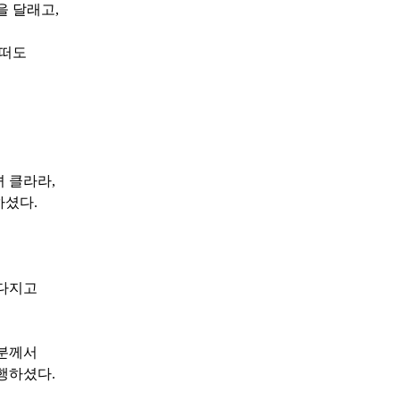
을 달래고
,
 떠도
녀 클라라
,
하셨다
.
 다지고
 분께서
동행하셨다
.