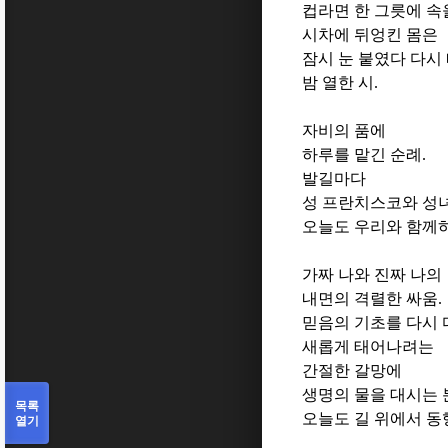
컵라면 한 그릇에 속
시차에 뒤엉킨 몸은
잠시 눈 붙였다 다시
밤 열한 시
.
자비의 품에
하루를 맡긴 순례
.
발길마다
성 프란치스코와 성
오늘도 우리와 함께
가짜 나와 진짜 나의
내면의 격렬한 싸움
.
믿음의 기초를 다시
새롭게 태어나려는
간절한 갈망에
생명의 물을 대시는
목록
오늘도 길 위에서 
열기