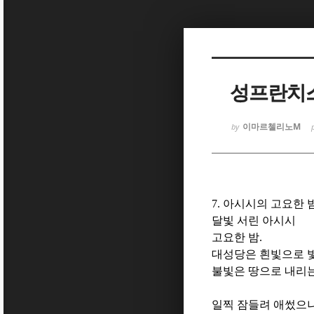
Sketchbook
Sketchbook
성프란치스
이마르첼리노M
by
Sketchbook
Sketchbook
7.
아시시의 고요한 
달빛 서린 아시시
고요한 밤
.
대성당은 흰빛으로 
불빛은 땅으로 내리
일찍 잠들려 애썼으