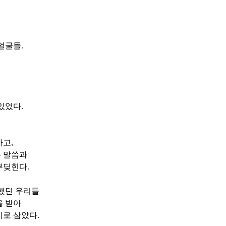
 얼굴들
.
 있었다
.
하고
,
 말씀과
부딪힌다
.
했던 우리들
을 받아
지로 삼았다
.