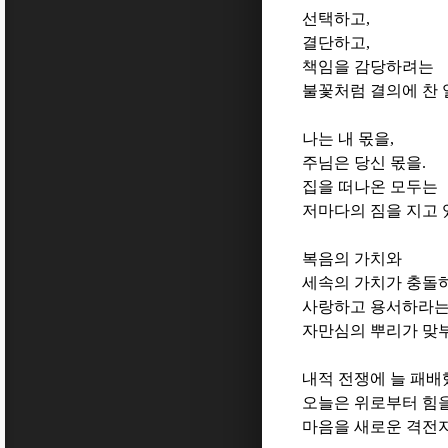
선택하고
,
결단하고
,
책임을 감당하려는
불꽃처럼 결의에 찬
나는 내 몫을
,
주님은 당신 몫을
.
집을 떠나온 모두는
저마다의 짐을 지고
복음의 가치와
세속의 가치가 충돌
사랑하고 용서하라는
자만심의 뿌리가 맞
내적 전쟁에 늘 패배
오늘은 위로부터 힘
마음을 새로운 격전