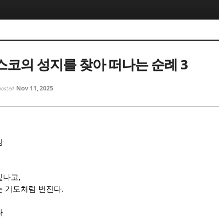
5, 스케치북5
5, 스케치북5
코의 성지를 찾아 떠나는 순례 3
Nov 11, 2025
posted
5, 스케치북5
5, 스케치북5
밤
빛나고
,
는 기도처럼 번진다
.
나