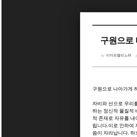
Sketchbook
Sketchbook
구원으로 
이마르첼리노M
by
Sketchbook
Sketchbook
구원으로 나아가게 하
자비와 선으로 우리를
하는 정신적 물질적 
적 존재로 자유를 내
립니다
.
이로 인하여 
씀이 자라납니다
.
하