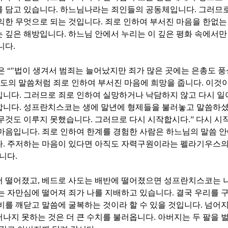
를 담고 있습니다
.
하느님나라는 죄인들의 공동체입니다
.
그러므로
익한 무엇으로 되는 것입니다
.
죄로 인하여 부서진 마음을 한없는
는 깊은 해방입니다
.
하느님 안에서 누리는 이 깊은 평화 속에서만
니다
.
물은
“"
법이 생겨서 범죄는 늘어났지만 죄가 많은 곳에는 은총도 
도의 말씀처럼 죄로 인하여 부서진 마음에 희망을 줍니다
.
이것이
입니다
.
그러므로 죄로 인하여 실망하거나 낙담하지 않고 다시 일
합니다
.
성프란치스코는 생에 말년에 형제들을 불러놓고 말씀하
아무것도 이루지 못했습니다
.
그러므로 다시 시작합시다
.”
다시 시
 마음입니다
.
죄로 인하여 한계를 경험한 사람은 하느님의 말씀 
다
.
주저하는 마음이 있다면 아직도 자력구원이라는 펠라기우스의
습니다
.
서 떨어졌고
,
베드로 사도는 배반에 떨어졌으면 성프란치스코는 
는 자만심에 떨어져 죄가 나를 지배하고 있습니다
.
결국 우리를 
비를 깨닫고 말씀에 굴복하는 것이라 할 수 있을 것입니다
.
넘어지
나지 못하는 것은 더 큰 수치를 불러옵니다
.
아버지는 두 팔을 