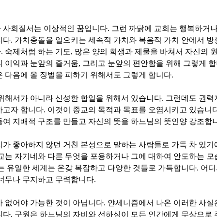
 사회질서는 이상적인 꿈입니다
.
그런 까닭에 교회는 행복하거나
니다
.
가치충돌을 일으키는 세속적 가치와 복음적 가치 안에서 
다
.
숙제처럼 하는 기도
,
많은 양의 희생과 제물을 바쳐서 자신의 
 이익과 눈앞의 즐거움
,
그리고 눈앞의 편안함을 위해 그렇게 
 다음에 올 징벌을 피하기 위해서도 그렇게 합니다
.
 위해서가 아니라 신성한 합일을 위해서 있습니다
.
그런데도 권력
하고자 합니다
.
이것이 종교의 목적과 목표를 오염시키고 있습니
들여 지배적 구조를 만들고 자신의 뜻을 하느님의 뜻인양 강조합
가 좋아하지 않던 거친 본성으로 말하는 사람들로 가득 차 있기에
교는 자기네와 다른 무엇을 포용하거나 그에 대하여 안도하는 모
는 유일한 세계는 온갖 복잡하고 다양한 것들로 가득합니다
.
어디
 너무나 무지하고 무력합니다
.
가 없어야 가능한 것이 아닙니다
.
얀세니즘에서 나온 이러한 사
니다
.
구원은 하느님의 자비와 선하심이 모든 인간에게 무상으로