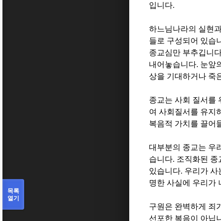
입니다
.
하느님나라의 실현과
들로 구성되어 있습
종교심만 부추깁니
내어놓습니다
.
눈앞의
상을 기대하거나 죽은
종교는 사회 질서를
여 사회질서를 유지
복음적 가치를 끌어
대부분의 종교는 우리
습니다
.
조직화된 종
있습니다
.
우리가 사
명한 사실에 우리가
목록
열기
구원은 완벽하게 죄
선포한 복음이 아닙