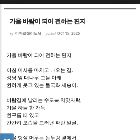
Sketchbook5, 스케치북5
Sketchbook5, 스케치북5
가을 바람이 되어 전하는 편지
이마르첼리노M
Oct 15, 2025
by
posted
가을 바람이 되어 전하는 편지
Sketchbook5, 스케치북5
Sketchbook5, 스케치북5
아침 미사를 마치고 나오는 길
,
성당 앞 대나무 그늘 아래
환하게 웃고 있는 들국화 세송이
,
바람결에 날리는 수도복 치맛자락
,
가을 하늘 한 가득
흰구름 떠 있고
간간히 모습을 드러낸 파란 얼굴
,
가을 햇살 머무는 논두렁 곁에서