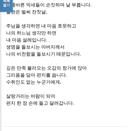
목록
기름바른 억새들이 손짓하며 날 부릅니다
.
열기
들판은 벌써 잔칫날
,
주님을 생각하면 내 마음 흐믓하고
나의 하느님 생각만 하면
내 마음 설레입니다
.
생명을 돌보시는 아버지께서
나의 비천함을 돌보시기 때문입니다
.
깊은 만족 불러오는 오감의 창가에 앉아
그리움을 담아 편지를 씁니다
.
수취인도 없는 누군가에게
,
살랑거리는 바람이 되어
편지 한 장 손에 들고 달려갑니다
.