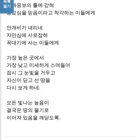
목록
인과응보의 틀에 갇혀
열기
종교심을 믿음이라고 착각하는 이들에게
안개비가 내리네
자만심에 사로잡혀
꼭대기에 사는 이들에게
가장 높은 곳에서
가장 낮고 미세하게 스며들어
잠시 그 눈빛을 거두고
자신이 딛고 선 땅을
다시 보게 하네
.
모든 빛나는 높음이
결국은 땅의 물기로
이어져 있음을 깨닫도록
.