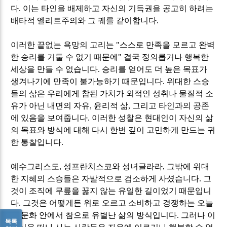
다
.
이는 타인을 배제하고 자신의 기득권을 공고히 하려는
배타적 엘리트주의와 그 궤를 같이합니다
.
이러한 끝없는 욕망의 고리는
"
스스로 만족을 모르고 완벽
한 승리를 거둘 수 없기 때문에
"
결국 정의롭거나 행복한
세상을 만들 수 없습니다
.
승리를 얻어도 더 높은 목표가
생겨나기에 만족이 불가능하기 때문입니다
.
위대한 스승
들의 삶은 우리에게 참된 가치가 외적인 성취나 물질적 소
유가 아닌 내면의 자유
,
윤리적 삶
,
그리고 타인과의 공존
에 있음을 보여줍니다
.
이러한 성찰은 현대인이 자신의 삶
의 목표와 방식에 대해 다시 한번 깊이 고민하게 만드는 귀
한 통찰입니다
.
예수그리스도
,
성프란치스코와 성녀글라라
,
그밖에 위대
한 지혜의 스승들은 자발적으로 검소하게 사셨습니다
.
그
것이 조직에 무릎을 꿇지 않는 유일한 길이었기 때문입니
다
.
그것은 어떻게든 위로 오르고 소비하고 경쟁하는 오늘
의 문화 안에서 참으로 유별난 삶의 방식입니다
.
그러나 이
목록