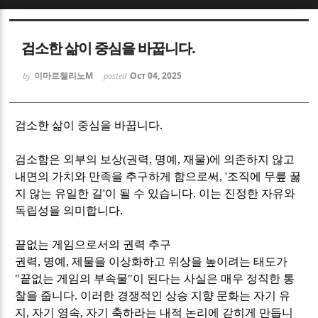
Sketchbook5, 스케치북5
Sketchbook5, 스케치북5
검소한 삶이 중심을 바꿉니다.
이마르첼리노M
Oct 04, 2025
by
posted
검소한 삶이 중심을 바꿉니다
.
Sketchbook5, 스케치북5
Sketchbook5, 스케치북5
검소함은 외부의 보상
(
권력
,
명예
,
재물
)
에 의존하지 않고
내면의 가치와 만족을 추구하게 함으로써
, '
조직에 무릎 꿇
지 않는 유일한 길
'
이 될 수 있습니다
.
이는 진정한 자유와
독립성을 의미합니다
.
끝없는 게임으로서의 권력 추구
권력
,
명예
,
제물을 이상화하고 위상을 높이려는 태도가
"
끝없는 게임의 부속물
"
이 된다는 사실은 매우 정직한 통
찰을 줍니다
.
이러한 경쟁적인 상승 지향 문화는 자기 유
지
,
자기 영속
,
자기 축하라는 내적 논리에 갇히게 만듭니