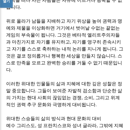
방식을 떠나 사는 사람들은 자유에 이르거나 행복할 수 없
열기
습니다
.
위로 올라가 남들을 지배하고 자기 위상을 높여 권력과 명
예와 제물을 이상화하면 거기에서 벗어날 수없는 끝없는
게임의 부속물이 됩니다
.
그것은 베타적 엘리트주의자들
과 마친가지로 자기를 유지하고
,
자기를 영구히 존속시키
고 자기를 스스로 축하하는 내적 논리를 지니게 됩니다
.
그
것은 결코 정의롭거나 행복한 세상을 만들지 않습니다
.
스
스로 만족을 모르고 완벽한 승리를 거둘 수 없기 때문입니
다
.
이러한 위대한 인물들의 삶과 지혜에 대한 깊은 성찰은 정
말 중요합니다
.
그들이 보여준 자발적 검소함과 단순한 삶
의 가치는 현대 사회의 끊임없는 경쟁
,
소비
,
그리고 위계
적인 권력 추구 문화와 극명하게 대비됩니다
.
위대한 스승들의 삶의 방식과 현대 문화의 대비
예수 그리스도
,
성 프란치스코와 성녀 글라라
,
그밖에 지혜