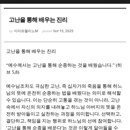
Sketchbook5, 스케치북5
Sketchbook5, 스케치북5
고난을 통해 배우는 진리
이마르첼리노M
Sep 15, 2025
by
posted
고난을 통해 배우는 진리
Sketchbook5, 스케치북5
Sketchbook5, 스케치북5
“
예수께서는 고난을 통해 순종하는 것을 배웠습니다
.” (
히
브
5,8)
예수님조차도 극심한 고난
,
즉 십자가의 죽음을 통해 하느
님의 뜻에 온전히 순종하는 법을 배웠다는 의미로 해석할
수 있습니다
.
이는 단순히 고통을 겪는 것이 아니라
,
고난
속에서 자신의 의지를 내려놓고 하느님 아버지의 뜻을 온
전히 받아들이고 실천하는 과정을 의미합니다
.
선택하고
,
결단하고
,
책임을 지는 행위로 하느님의 선에 참여합니다
.
'
고난을 통해 순종을 배운다
'
는 것은 이렇게 알아들을 수