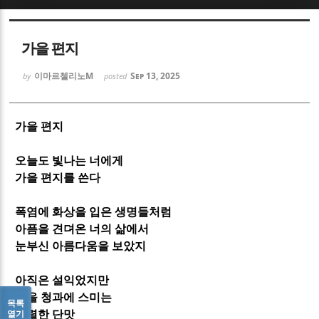
Sketchbook5, 스케치북5
Sketchbook5, 스케치북5
가을 편지
이마르첼리노M
Sep 13, 2025
by
posted
가을 편지
Sketchbook5, 스케치북5
Sketchbook5, 스케치북5
오늘도 빛나는 너에게
가을 편지를 쓴다
폭염에 화상을 입은 생명들처럼
아픔을 견뎌온 너의 삶에서
눈부신 아름다움을 보았지
아직은 설익었지만
가을 청과에 스미는
목록
열기
강렬한 단맛