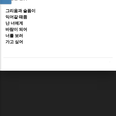
그리움과 슬픔이
익어갈 때쯤
난 너에게
바람이 되어
너를 보러
가고 싶어