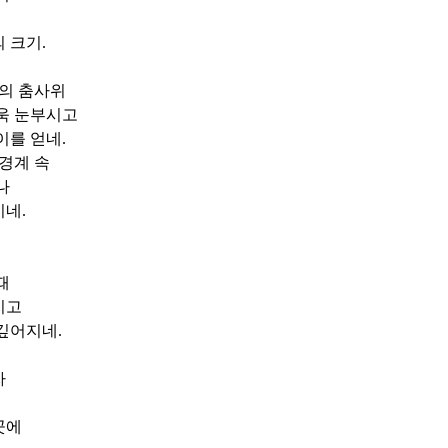
의 크기
.
의 춤사위
욱 눈부시고
이를 얻네
.
 경계 속
나
이네
.
때
지고
 깊어지네
.
자
곳에