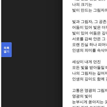
나의 크기는
빛이 만드는 그림자
빛과 그림자
,
그 공존
어둠이 있어 빛은 더
빛이 있어 어둠은 깊
서로를 감싸 안은 그
오랜 진실 하나 피어
목록
인생의 의미를 속삭
열기
세상이 내게 던진
모든 빛을 받아들일 
나의 그림자는 길어
인생의 깊이도 함께
고통은 영광의 그림
영광의 빛이
눈부시게 쏟아지는 