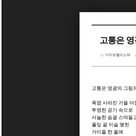
Sketchbook
Sketchbook
고통은 영
이마르첼리노M
by
Sketchbook
Sketchbook
고통은 영광의 그림
폭염 사라진 가을 아
투명한 공기 속으로
서늘한 숨결 스며들
풀잎 끝 이슬 맺힌
거미줄 한 올에