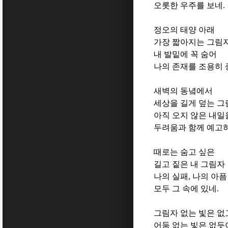
오롯한 우주를 보네
.
정오의 태양 아래
가장 짧아지는 그림
내 발밑에 꼭 숨어
나의 존재를 조용히
새벽의 동녘에서
세상을 길게 덮는 그
아직 오지 않은 내일
두려움과 함께 예고
때로는 숨고 싶은
길고 짙은 내 그림자
나의 실패
,
나의 아픔
모두 그 속에 있네
.
그림자 없는 빛은 없
어둠 없는 빛은 없듯