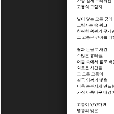
가장 길게 드리워진
고통의 그림자
.
빛이 닿는 모든 곳에
그림자는 숨 쉬고
찬란한 왕관의 무게
그 고통은 깊이를 더
땀과 눈물로 새긴
수많은 흉터들
,
어둠 속에서 홀로 버
외로운 시간들
.
그 모든 고통이
결국 영광의 빛을
더욱 눈부시게 만드
가장 아름다운 배경
고통이 없었다면
영광의 빛은