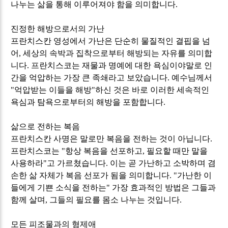
나누는 삶을 통해 이루어져야 함을 의미합니다
.
진정한 해방으로서의 가난
프란치스칸 영성에서 가난은 단순히 물질적인 결핍을 넘
어
,
세상의 속박과 집착으로부터 해방되는 자유를 의미합
니다
.
프란치스코는 재물과 명예에 대한 욕심이야말로 인
간을 억압하는 가장 큰 족쇄라고 보았습니다
.
예수님께서
"
억압받는 이들을 해방
"
하신 것은 바로 이러한 세속적인
욕심과 탐욕으로부터의 해방을 포함합니다
.
삶으로 전하는 복음
프란치스칸 사명은 말로만 복음을 전하는 것이 아닙니다
.
프란치스코는
"
항상 복음을 선포하고
,
필요할 때만 말을
사용하라
"
고 가르쳤습니다
.
이는 곧 가난하고 소박하며 겸
손한 삶 자체가 복음 선포가 됨을 의미합니다
. "
가난한 이
들에게 기쁜 소식을 전하는
"
가장 효과적인 방법은 그들과
함께 살며
,
그들의 필요를 몸소 나누는 것입니다
.
모든 피조물과의 형제애