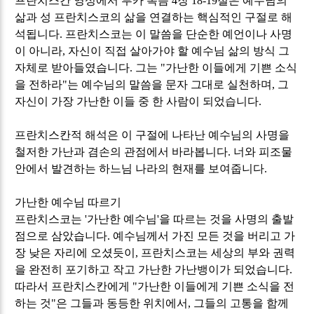
프란치스칸 영성에서 루카 복음
4
장
18-19
절은 예수님의
삶과 성 프란치스코의 삶을 연결하는 핵심적인 구절로 해
석됩니다
.
프란치스코는 이 말씀을 단순한 예언이나 사명
이 아니라
,
자신이 직접 살아가야 할 예수님 삶의 방식 그
자체로 받아들였습니다
.
그는
"
가난한 이들에게 기쁜 소식
을 전하라
"
는 예수님의 말씀을 문자 그대로 실천하며
,
그
자신이 가장 가난한 이들 중 한 사람이 되었습니다
.
프란치스칸적 해석은 이 구절에 나타난 예수님의 사명을
철저한 가난과 겸손의 관점에서 바라봅니다
.
너와 피조물
안에서 발견하는 하느님 나라의 현재를 보여줍니다
.
가난한 예수님 따르기
프란치스코는
'
가난한 예수님
'
을 따르는 것을 사명의 출발
점으로 삼았습니다
.
예수님께서 가진 모든 것을 버리고 가
장 낮은 자리에 오셨듯이
,
프란치스코는 세상의 부와 권력
을 완전히 포기하고 작고 가난한 가난뱅이가 되었습니다
.
따라서 프란치스칸에게
"
가난한 이들에게 기쁜 소식을 전
하는 것
"
은 그들과 동등한 위치에서
,
그들의 고통을 함께