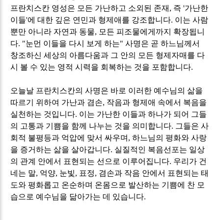
프란치스칸 영성은 모든 가난하고 소외된 존재
,
즉
'
가난한
이들
'
에 대한 깊은 연민과 형제애를 강조합니다
.
이는 사람
뿐만 아니라 자연과 동물
,
모든 피조물에게까지 확장됩니
다
. "
눈먼 이들을 다시 보게 하는
"
사명은 곧 하느님께서
창조하신 세상의 아름다움과 그 안의 모든 형제자매를 다
시 볼 수 있는 영적 시력을 회복하는 것을 포함합니다
.
오늘날 프란치스칸의 사명은 바로 이러한 예수님의 삶을
따르기 위하여 가난과 겸손
,
작음과 형제애 속에서 복음을
실천하는 것입니다
.
이는 가난한 이들과 하나가 되어 그들
의 고통과 기쁨을 함께 나누는 것을 의미합니다
.
그들은 사
회적 불평등과 억압에 맞서 싸우며
,
하느님의 평화와 사랑
을 증거하는 삶을 살아갑니다
.
실질적인 복음선포는 일상
의 관계 안에서 표현되는 선으로 이루어집니다
.
우리가 건
네는 말
,
억양
,
눈빛
,
표정
,
겸손과 작음 안에서 표현되는 태
도와 평화롭고 온순하며 온몸으로 발산하는 기쁨에 찬 모
습으로 예수님을 닮아가는 데 있습니다
.