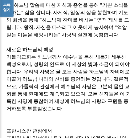
직
,
하느님 말씀에 대한 지식과 증언을 통해
"
기쁜 소식을
목록
열기
전하는
"
삶을 삽니다
.
사제직
,
일상의 삶을 봉헌하며 기도
와 희생을 통해
"
하느님께 찬미를 바치는
"
영적 제사를 드
립니다
.
왕직
,
자신을 다스리고 이웃에게 봉사하며
"
억압
받는 이들을 해방시키는
"
사랑의 실천에 동참합니다
.
새로운 하느님의 백성
가톨릭교회는 하느님께서 예수님을 통해 새롭게 세우신
백성으로서
,
성령의 인도로 이 세상의 빛과 소금이 되어야
합니다
.
우리의 사명은 곧 모든 사람을 하느님의 자비에로
이끌어 하느님 나라의 신비를 증언하는 것입니다
.
결론적
으로
,
가톨릭적 관점에서 예수님의 사명은 그분의 몸인 교
회를 통해 현재에도 계속되고 있으며
,
모든 신자들은 이 거
룩한 사명에 동참하여 세상에 하느님의 사랑과 구원을 증
거하도록 부름받았습니다
.
프란치스칸 관점에서