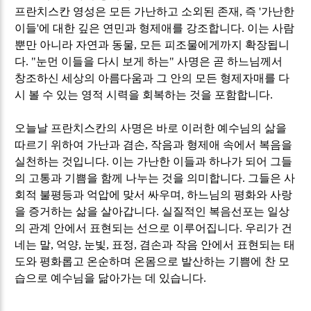
프란치스칸 영성은 모든 가난하고 소외된 존재
,
즉
'
가난한
이들
'
에 대한 깊은 연민과 형제애를 강조합니다
.
이는 사람
뿐만 아니라 자연과 동물
,
모든 피조물에게까지 확장됩니
다
. "
눈먼 이들을 다시 보게 하는
"
사명은 곧 하느님께서
창조하신 세상의 아름다움과 그 안의 모든 형제자매를 다
시 볼 수 있는 영적 시력을 회복하는 것을 포함합니다
.
오늘날 프란치스칸의 사명은 바로 이러한 예수님의 삶을
따르기 위하여 가난과 겸손
,
작음과 형제애 속에서 복음을
실천하는 것입니다
.
이는 가난한 이들과 하나가 되어 그들
의 고통과 기쁨을 함께 나누는 것을 의미합니다
.
그들은 사
회적 불평등과 억압에 맞서 싸우며
,
하느님의 평화와 사랑
을 증거하는 삶을 살아갑니다
.
실질적인 복음선포는 일상
의 관계 안에서 표현되는 선으로 이루어집니다
.
우리가 건
네는 말
,
억양
,
눈빛
,
표정
,
겸손과 작음 안에서 표현되는 태
도와 평화롭고 온순하며 온몸으로 발산하는 기쁨에 찬 모
습으로 예수님을 닮아가는 데 있습니다
.