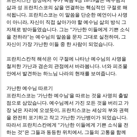
프란치스칸 영성에서 루카 복음
4
장
18-19
절은 예수님의
삶과 성 프란치스코의 삶을 연결하는 핵심적인 구절로 해
석됩니다
.
프란치스코는 이 말씀을 단순한 예언이나 사명
이 아니라
,
자신이 직접 살아가야 할 예수님 삶의 방식 그
자체로 받아들였습니다
.
그는
"
가난한 이들에게 기쁜 소식
을 전하라
"
는 예수님의 말씀을 문자 그대로 실천하며
,
그
자신이 가장 가난한 이들 중 한 사람이 되었습니다
.
프란치스칸적 해석은 이 구절에 나타난 예수님의 사명을
철저한 가난과 겸손의 관점에서 바라봅니다
.
너와 피조물
안에서 발견하는 하느님 나라의 현재를 보여줍니다
.
가난한 예수님 따르기
프란치스코는
'
가난한 예수님
'
을 따르는 것을 사명의 출발
점으로 삼았습니다
.
예수님께서 가진 모든 것을 버리고 가
장 낮은 자리에 오셨듯이
,
프란치스코는 세상의 부와 권력
을 완전히 포기하고 작고 가난한 가난뱅이가 되었습니다
.
따라서 프란치스칸에게
"
가난한 이들에게 기쁜 소식을 전
하는 것
"
은 그들과 동등한 위치에서
,
그들의 고통을 함께