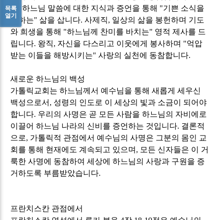
직
,
하느님 말씀에 대한 지식과 증언을 통해
"
기쁜 소식을
목록
열기
전하는
"
삶을 삽니다
.
사제직
,
일상의 삶을 봉헌하며 기도
와 희생을 통해
"
하느님께 찬미를 바치는
"
영적 제사를 드
립니다
.
왕직
,
자신을 다스리고 이웃에게 봉사하며
"
억압
받는 이들을 해방시키는
"
사랑의 실천에 동참합니다
.
새로운 하느님의 백성
가톨릭교회는 하느님께서 예수님을 통해 새롭게 세우신
백성으로서
,
성령의 인도로 이 세상의 빛과 소금이 되어야
합니다
.
우리의 사명은 곧 모든 사람을 하느님의 자비에로
이끌어 하느님 나라의 신비를 증언하는 것입니다
.
결론적
으로
,
가톨릭적 관점에서 예수님의 사명은 그분의 몸인 교
회를 통해 현재에도 계속되고 있으며
,
모든 신자들은 이 거
룩한 사명에 동참하여 세상에 하느님의 사랑과 구원을 증
거하도록 부름받았습니다
.
프란치스칸 관점에서