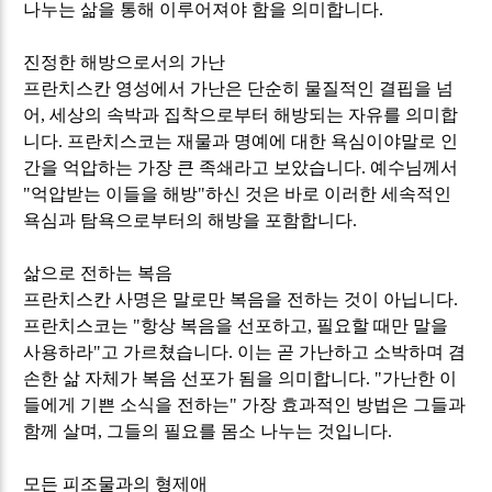
나누는 삶을 통해 이루어져야 함을 의미합니다
.
진정한 해방으로서의 가난
프란치스칸 영성에서 가난은 단순히 물질적인 결핍을 넘
어
,
세상의 속박과 집착으로부터 해방되는 자유를 의미합
니다
.
프란치스코는 재물과 명예에 대한 욕심이야말로 인
간을 억압하는 가장 큰 족쇄라고 보았습니다
.
예수님께서
"
억압받는 이들을 해방
"
하신 것은 바로 이러한 세속적인
욕심과 탐욕으로부터의 해방을 포함합니다
.
삶으로 전하는 복음
프란치스칸 사명은 말로만 복음을 전하는 것이 아닙니다
.
프란치스코는
"
항상 복음을 선포하고
,
필요할 때만 말을
사용하라
"
고 가르쳤습니다
.
이는 곧 가난하고 소박하며 겸
손한 삶 자체가 복음 선포가 됨을 의미합니다
. "
가난한 이
들에게 기쁜 소식을 전하는
"
가장 효과적인 방법은 그들과
함께 살며
,
그들의 필요를 몸소 나누는 것입니다
.
모든 피조물과의 형제애