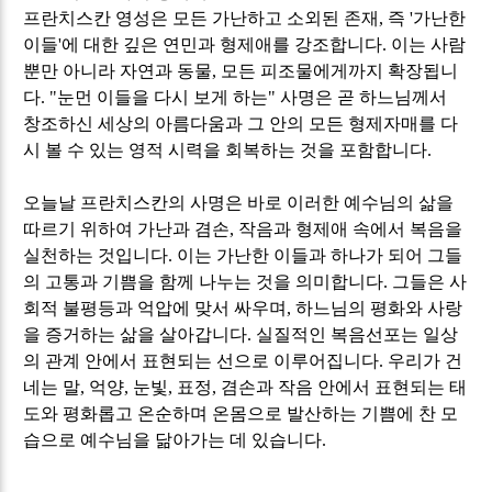
프란치스칸 영성은 모든 가난하고 소외된 존재
,
즉
'
가난한
이들
'
에 대한 깊은 연민과 형제애를 강조합니다
.
이는 사람
뿐만 아니라 자연과 동물
,
모든 피조물에게까지 확장됩니
다
. "
눈먼 이들을 다시 보게 하는
"
사명은 곧 하느님께서
창조하신 세상의 아름다움과 그 안의 모든 형제자매를 다
시 볼 수 있는 영적 시력을 회복하는 것을 포함합니다
.
오늘날 프란치스칸의 사명은 바로 이러한 예수님의 삶을
따르기 위하여 가난과 겸손
,
작음과 형제애 속에서 복음을
실천하는 것입니다
.
이는 가난한 이들과 하나가 되어 그들
의 고통과 기쁨을 함께 나누는 것을 의미합니다
.
그들은 사
회적 불평등과 억압에 맞서 싸우며
,
하느님의 평화와 사랑
을 증거하는 삶을 살아갑니다
.
실질적인 복음선포는 일상
의 관계 안에서 표현되는 선으로 이루어집니다
.
우리가 건
네는 말
,
억양
,
눈빛
,
표정
,
겸손과 작음 안에서 표현되는 태
도와 평화롭고 온순하며 온몸으로 발산하는 기쁨에 찬 모
습으로 예수님을 닮아가는 데 있습니다
.