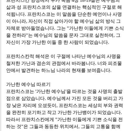
프란치스칸 영성에서 루카 복음
4
장
18-19
절은 예수님의
삶과 성 프란치스코의 삶을 연결하는 핵심적인 구절로 해
석됩니다
.
프란치스코는 이 말씀을 단순한 예언이나 사명
이 아니라
,
자신이 직접 살아가야 할 예수님 삶의 방식 그
자체로 받아들였습니다
.
그는
"
가난한 이들에게 기쁜 소식
을 전하라
"
는 예수님의 말씀을 문자 그대로 실천하며
,
그
자신이 가장 가난한 이들 중 한 사람이 되었습니다
.
프란치스칸적 해석은 이 구절에 나타난 예수님의 사명을
철저한 가난과 겸손의 관점에서 바라봅니다
.
너와 피조물
안에서 발견하는 하느님 나라의 현재를 보여줍니다
.
가난한 예수님 따르기
프란치스코는
'
가난한 예수님
'
을 따르는 것을 사명의 출발
점으로 삼았습니다
.
예수님께서 가진 모든 것을 버리고 가
장 낮은 자리에 오셨듯이
,
프란치스코는 세상의 부와 권력
을 완전히 포기하고 작고 가난한 가난뱅이가 되었습니다
.
따라서 프란치스칸에게
"
가난한 이들에게 기쁜 소식을 전
하는 것
"
은 그들과 동등한 위치에서
,
그들의 고통을 함께