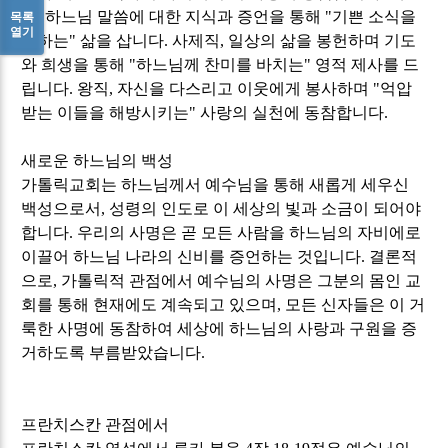
직
,
하느님 말씀에 대한 지식과 증언을 통해
"
기쁜 소식을
목록
열기
전하는
"
삶을 삽니다
.
사제직
,
일상의 삶을 봉헌하며 기도
와 희생을 통해
"
하느님께 찬미를 바치는
"
영적 제사를 드
립니다
.
왕직
,
자신을 다스리고 이웃에게 봉사하며
"
억압
받는 이들을 해방시키는
"
사랑의 실천에 동참합니다
.
새로운 하느님의 백성
가톨릭교회는 하느님께서 예수님을 통해 새롭게 세우신
백성으로서
,
성령의 인도로 이 세상의 빛과 소금이 되어야
합니다
.
우리의 사명은 곧 모든 사람을 하느님의 자비에로
이끌어 하느님 나라의 신비를 증언하는 것입니다
.
결론적
으로
,
가톨릭적 관점에서 예수님의 사명은 그분의 몸인 교
회를 통해 현재에도 계속되고 있으며
,
모든 신자들은 이 거
룩한 사명에 동참하여 세상에 하느님의 사랑과 구원을 증
거하도록 부름받았습니다
.
프란치스칸 관점에서