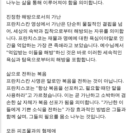
나누는 삶을 통해 이루어져야 함을 의미합니다
.
진정한 해방으로서의 가난
프란치스칸 영성에서 가난은 단순히 물질적인 결핍을 넘
어
,
세상의 속박과 집착으로부터 해방되는 자유를 의미합
니다
.
프란치스코는 재물과 명예에 대한 욕심이야말로 인
간을 억압하는 가장 큰 족쇄라고 보았습니다
.
예수님께서
"
억압받는 이들을 해방
"
하신 것은 바로 이러한 세속적인
욕심과 탐욕으로부터의 해방을 포함합니다
.
삶으로 전하는 복음
프란치스칸 사명은 말로만 복음을 전하는 것이 아닙니다
.
프란치스코는
"
항상 복음을 선포하고
,
필요할 때만 말을
사용하라
"
고 가르쳤습니다
.
이는 곧 가난하고 소박하며 겸
손한 삶 자체가 복음 선포가 됨을 의미합니다
. "
가난한 이
들에게 기쁜 소식을 전하는
"
가장 효과적인 방법은 그들과
함께 살며
,
그들의 필요를 몸소 나누는 것입니다
.
모든 피조물과의 형제애