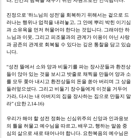
라
,
인간의 탐욕을 채우기 위한 자원으로만 인식됩니다
.
진정으로
'
하느님의 성전
'
을 회복하기 위해서는 겉으로 드
러나는 행위나 업적을 내려놓고
,
그 안에 뿌리 박힌 이기심
과 소유욕을 먼저 허물어야 한다는 것입니다
.
그래야만 하
느님과 이웃
,
그리고 피조물과의 관계가 이용이 아닌 사랑
과 공존의 관계로 회복될 수 있다는 깊은 통찰을 담고 있습
니다
.
“
성전 뜰에서 소와 양과 비둘기를 파는 장사꾼들과 환전상
들이 앉아 있는 것을 보시고 밧줄로 채찍을 만들어 양과 소
를 모두 쫒아 내시고 환전상들의 돈을 쏟아 버리며 그 상을
둘러엎으셨다
.
그리고 비둘기 장수들에게 이것을 거두어
가라
,
다시는 내 아버지의 집을 장사하는 집으로 만들지 말
라
” (
요한
2,14-16)
우리가 해야 할 성전 정화는 신심위주의 신앙과 인과응보
의 틀을 허물고 예수님을 따르고
,
배우고
,
행하는 말씀 중
심의 삶으로 새로 태어나야 합니다
.
요한복음의 예수님은