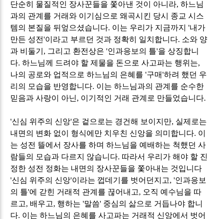
단순히 물질적인 장사꾼들을 쫓아낸 것이 아니라
,
하느님
과의 관계를 거래와 이기심으로 왜곡시킨 당시 종교 시스
템의 본질을 뒤엎으셨습니다
.
이는 우리가 지금까지
'
내가
만든 성전
'
이라고 부르던 것과 정확히 일치합니다
.
소와 양
과 비둘기
,
그리고 환전상은
'
인과응보의 틀
'
을 상징합니
다
.
하느님께 드려야 할 제물을 돈으로 사고파는 행위는
,
나의 공로와 업적으로 하느님의 은혜를
'
구매
'
하려 했던 우
리의 모습을 반영합니다
.
이는 하느님과의 관계를 순수한
믿음과 사랑이 아닌
,
이기적인 거래 관계로 만들었습니다
.
'
신심 위주의 신앙
'
은 겉으로는 경건해 보이지만
,
실제로는
내면의 변화 없이 형식에만 치우친 신앙을 의미합니다
.
이
는 성전 뜰에서 장사를 하며 하느님을 예배하는 척했던 사
람들의 모습과 다르지 않습니다
.
따라서 우리가 해야 할 진
정한 성전 정화는 내면의 장사꾼들을 쫓아내는 것입니다
'
신심 위주의 신앙
'
이라는 껍데기를 벗어던지고
, '
인과응보
의 틀
'
에 갇힌 거래적 관계를 끊어내고
,
오직 예수님을 따
르고
,
배우고
,
행하는
'
말씀
'
중심의 삶으로 거듭나야 합니
다
.
이는 하느님의 은혜를 사고파는 거래적 신앙에서 벗어