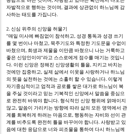
응답으로 하는 것이며
,
사랑받고 있다는 확신에서 나오는
자발적으로 행하는 것이며
,
결과에 상관없이 하느님께 감
사하는 태도를 가집니다
.
2.
신심 위주의 신앙을 허물기
"
매일 미사에 빠짐없이 참석하고
,
성경 통독과 성경 쓰기
를 몇 번이나 마쳤고
,
묵주기도와 특정한 기도문을 수없이
바쳤으며
,
희생과 제물을 이만큼 바쳤으니 나는 거룩하고
좋은 신앙인이야
"
라고 스스로에게 점수를 매기는 것입니
다
.
이런 신앙은 정해진 신앙생활의 틀을
,
지키고 바치는
것에만 집중하고
,
실제 삶에서 이웃을 사랑하거나 하느님
의 뜻을 실천하는 것에는 소홀히 할 수 있습니다
.
이렇게
자기중심적이고 업적과 공로를 쌓은 대가로 하느님이 복
을 주실 것이라고 믿는 기복적인 신앙에서 말씀을 중심으
로 완전히 바꿔야 합니다
.
형식적인 신앙 행위에 얽매이지
않고
,
말씀이 가리키는 방향에 따라 삶의 모든 영역에서 관
계를 회복하게 하려는 마음으로
,
행동하는 자비와 선이 관
계를 비추도록 완전히 틀을 바꾸어야 합니다
.
사랑받고 있
음에 대한 응답으로 너와 피조물을 통하여 다시 하느님께