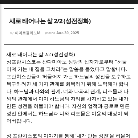
Sketchbook5, 스케치북5
Sketchbook5, 스케치북5
새로 태어나는 삶 2/2 (성전정화)
이마르첼리노M
Aug 30, 2025
by
posted
새로 태어나는 삶
2/2 (
성전정화
)
Sketchbook5, 스케치북5
Sketchbook5, 스케치북5
성프란치스코는 산다미아노 성당의 십자가로부터
"
허물
어져 가는 내 집을 고쳐라
"
는 말씀을 들었다고 말합니다
.
프란치스칸들이 허물어져 가는 하느님의 성전을 보수하고
복구하려면 세 가지 관계를 회복하기 위해 노력해야 합니
다
.
하느님과 나와의 관계
,
너와 나와의 관계
,
피조물과 나
와의 관계에서 이미 하느님의 자리를 차지하고 있는 내가
만든 성전을 허물어야 합니다
.
자신의 업적과 공로로 만든
성전 안에서는 하느님과 너와 피조물은 이용의 대상이 되
어버립니다
.
성 프란치스코의 이야기를 통해
'
내가 만든 성전
'
을 허물어