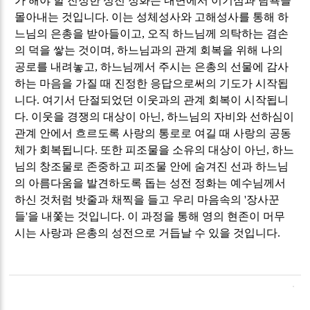
가 해야 할 진정한 성전 정화는 내면에서 이기심과 탐욕을
몰아내는 것입니다
.
이는 성체성사와 고해성사를 통해 하
느님의 은총을 받아들이고
,
오직 하느님께 의탁하는 겸손
의 덕을 쌓는 것이며
,
하느님과의 관계 회복을 위해 나의
공로를 내려놓고
,
하느님께서 주시는 은총의 선물에 감사
하는 마음을 가질 때 진정한 응답으로써의 기도가 시작됩
니다
.
여기서 단절되었던 이웃과의 관계 회복이 시작됩니
다
.
이웃을 경쟁의 대상이 아닌
,
하느님의 자비와 선하심이
관계 안에서 흐르도록 사랑의 통로로 여길 때 사랑의 공동
체가 회복됩니다
.
또한 피조물을 소유의 대상이 아닌
,
하느
님의 창조물로 존중하고 피조물 안에 숨겨진 선과 하느님
의 아름다움을 발견하도록 돕는 성전 정화는 예수님께서
하신 것처럼 밧줄과 채찍을 들고 우리 마음속의
'
장사꾼
들
'
을 내쫓는 것입니다
.
이 과정을 통해 영의 현존이 머무
시는 사랑과 은총의 성전으로 거듭날 수 있을 것입니다
.