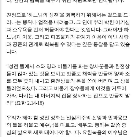
라
,
인간의 탐욕을 채우기 위한 자원으로만 인식됩니다
.
진정으로
'
하느님의 성전
'
을 회복하기 위해서는 겉으로 드
러나는 행위나 업적을 내려놓고
,
그 안에 뿌리 박힌 이기심
과 소유욕을 먼저 허물어야 한다는 것입니다
.
그래야만 하
느님과 이웃
,
그리고 피조물과의 관계가 이용이 아닌 사랑
과 공존의 관계로 회복될 수 있다는 깊은 통찰을 담고 있습
니다
.
“
성전 뜰에서 소와 양과 비둘기를 파는 장사꾼들과 환전상
들이 앉아 있는 것을 보시고 밧줄로 채찍을 만들어 양과 소
를 모두 쫒아 내시고 환전상들의 돈을 쏟아 버리며 그 상을
둘러엎으셨다
.
그리고 비둘기 장수들에게 이것을 거두어
가라
,
다시는 내 아버지의 집을 장사하는 집으로 만들지 말
라
” (
요한
2,14-16)
우리가 해야 할 성전 정화는 신심위주의 신앙과 인과응보
의 틀을 허물고 예수님을 따르고
,
배우고
,
행하는 말씀 중
심의 삶으로 새로 태어나야 합니다
.
요한복음의 예수님은