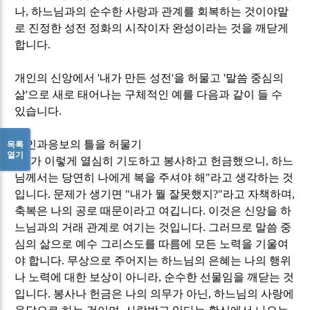
나
,
하느님과의 순수한 사랑과 관계를 회복하는 것이야말
로 진정한 성전 정화의 시작이자 완성이라는 것을 깨닫게
합니다
.
개인의 신앙에서
'
내가 만든 성전
'
을 허물고
'
말씀 중심의
삶
'
으로 새로 태어나는 구체적인 예를 다음과 같이 들 수
있습니다
.
1.
인과응보의 틀을 허물기
목록
열기
"
내가 이렇게 열심히 기도하고 봉사하고 헌금했으니
,
하느
님께서는 당연히 나에게 복을 주셔야 해
"
라고 생각하는 것
입니다
.
문제가 생기면
"
내가 뭘 잘못했지
?"
라고 자책하며
,
축복은 나의 공로 때문이라고 여깁니다
.
이것은 신앙을 하
느님과의 거래 관계로 여기는 것입니다
.
그러므로 말씀 중
심의 삶으로 예수 그리스도를 따름에 모든 노력을 기울여
야 합니다
.
무상으로 주어지는 하느님의 은혜는 나의 행위
나 노력에 대한 보상이 아니라
,
순수한 선물임을 깨닫는 것
입니다
.
봉사나 헌금은 나의 의무가 아닌
,
하느님의 사랑에