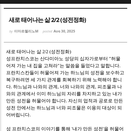
Sketchbook5, 스케치북5
Sketchbook5, 스케치북5
새로 태어나는 삶 2/2 (성전정화)
이마르첼리노M
Aug 30, 2025
by
posted
새로 태어나는 삶
2/2 (
성전정화
)
Sketchbook5, 스케치북5
Sketchbook5, 스케치북5
성프란치스코는 산다미아노 성당의 십자가로부터
"
허물
어져 가는 내 집을 고쳐라
"
는 말씀을 들었다고 말합니다
.
프란치스칸들이 허물어져 가는 하느님의 성전을 보수하고
복구하려면 세 가지 관계를 회복하기 위해 노력해야 합니
다
.
하느님과 나와의 관계
,
너와 나와의 관계
,
피조물과 나
와의 관계에서 이미 하느님의 자리를 차지하고 있는 내가
만든 성전을 허물어야 합니다
.
자신의 업적과 공로로 만든
성전 안에서는 하느님과 너와 피조물은 이용의 대상이 되
어버립니다
.
성 프란치스코의 이야기를 통해
'
내가 만든 성전
'
을 허물어