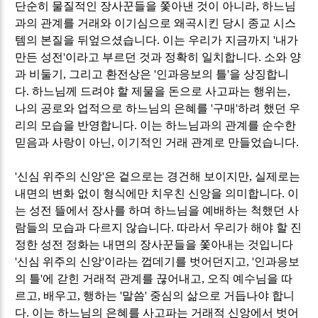
단순히 물질적인 장사꾼들을 쫓아낸 것이 아니라
,
하느님
과의 관계를 거래와 이기심으로 왜곡시킨 당시 종교 시스
템의 본질을 뒤엎으셨습니다
.
이는 우리가 지금까지
'
내가
만든 성전
'
이라고 부르던 것과 정확히 일치합니다
.
소와 양
과 비둘기
,
그리고 환전상은
'
인과응보의 틀
'
을 상징합니
다
.
하느님께 드려야 할 제물을 돈으로 사고파는 행위는
,
나의 공로와 업적으로 하느님의 은혜를
'
구매
'
하려 했던 우
리의 모습을 반영합니다
.
이는 하느님과의 관계를 순수한
믿음과 사랑이 아닌
,
이기적인 거래 관계로 만들었습니다
.
'
신심 위주의 신앙
'
은 겉으로는 경건해 보이지만
,
실제로는
내면의 변화 없이 형식에만 치우친 신앙을 의미합니다
.
이
는 성전 뜰에서 장사를 하며 하느님을 예배하는 척했던 사
람들의 모습과 다르지 않습니다
.
따라서 우리가 해야 할 진
정한 성전 정화는 내면의 장사꾼들을 쫓아내는 것입니다
'
신심 위주의 신앙
'
이라는 껍데기를 벗어던지고
, '
인과응보
의 틀
'
에 갇힌 거래적 관계를 끊어내고
,
오직 예수님을 따
르고
,
배우고
,
행하는
'
말씀
'
중심의 삶으로 거듭나야 합니
다
.
이는 하느님의 은혜를 사고파는 거래적 신앙에서 벗어