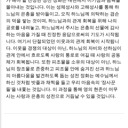
가 해야 할 진정한 성전 정화는 내면에서 이기심과 탐욕을
몰아내는 것입니다
.
이는 성체성사와 고해성사를 통해 하
느님의 은총을 받아들이고
,
오직 하느님께 의탁하는 겸손
의 덕을 쌓는 것이며
,
하느님과의 관계 회복을 위해 나의
공로를 내려놓고
,
하느님께서 주시는 은총의 선물에 감사
하는 마음을 가질 때 진정한 응답으로써의 기도가 시작됩
니다
.
여기서 단절되었던 이웃과의 관계 회복이 시작됩니
다
.
이웃을 경쟁의 대상이 아닌
,
하느님의 자비와 선하심이
관계 안에서 흐르도록 사랑의 통로로 여길 때 사랑의 공동
체가 회복됩니다
.
또한 피조물을 소유의 대상이 아닌
,
하느
님의 창조물로 존중하고 피조물 안에 숨겨진 선과 하느님
의 아름다움을 발견하도록 돕는 성전 정화는 예수님께서
하신 것처럼 밧줄과 채찍을 들고 우리 마음속의
'
장사꾼
들
'
을 내쫓는 것입니다
.
이 과정을 통해 영의 현존이 머무
시는 사랑과 은총의 성전으로 거듭날 수 있을 것입니다
.