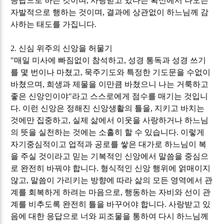
응답으로 하는 것이며
,
사랑받고 있다는 확신에서 나오는
자발적으로 행하는 것이며
,
결과에 상관없이 하느님께 감
사하는 태도를 가집니다
.
2.
신심 위주의 신앙을 허물기
"
매일 미사에 빠짐없이 참석하고
,
성경 통독과 성경 쓰기
를 몇 번이나 마쳤고
,
묵주기도와 특정한 기도문을 수없이
바쳤으며
,
희생과 제물을 이만큼 바쳤으니 나는 거룩하고
좋은 신앙인이야
"
라고 스스로에게 점수를 매기는 것입니
다
.
이런 신앙은 정해진 신앙생활의 틀을
,
지키고 바치는
것에만 집중하고
,
실제 삶에서 이웃을 사랑하거나 하느님
의 뜻을 실천하는 것에는 소홀히 할 수 있습니다
.
이렇게
자기중심적이고 업적과 공로를 쌓은 대가로 하느님이 복
을 주실 것이라고 믿는 기복적인 신앙에서 말씀을 중심으
로 완전히 바꿔야 합니다
.
형식적인 신앙 행위에 얽매이지
않고
,
말씀이 가리키는 방향에 따라 삶의 모든 영역에서 관
계를 회복하게 하려는 마음으로
,
행동하는 자비와 선이 관
계를 비추도록 완전히 틀을 바꾸어야 합니다
.
사랑받고 있
음에 대한 응답으로 너와 피조물을 통하여 다시 하느님께