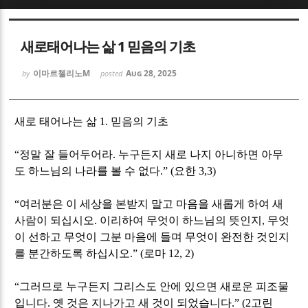
Sketchbook5, 스케치북5
Sketchbook5, 스케치북5
새로태어나는 삶 1 믿음의 기초
이마르첼리노M
Aug 28, 2025
by
posted
새로 태어나는 삶 1. 믿음의 기초
Sketchbook5, 스케치북5
Sketchbook5, 스케치북5
“
정말 잘 들어두어라
.
누구든지 새로 나지 아니하면 아무
도 하느님의 나라를 볼 수 없다
.” (
요한
3,3)
“
여러분은 이 세상을 본받지 말고 마음을 새롭게 하여 새
사람이 되십시오
.
이리하여 무엇이 하느님의 뜻인지
,
무엇
이 선하고 무엇이 그분 마음에 들며 무엇이 완전한 것인지
를 분간하도록 하십시오
.” (
로마
12, 2)
“
그러므로 누구든지 그리스도 안에 있으면 새로운 피조물
입니다
.
옛 것은 지나가고 새 것이 되었습니다
.” (2
고린