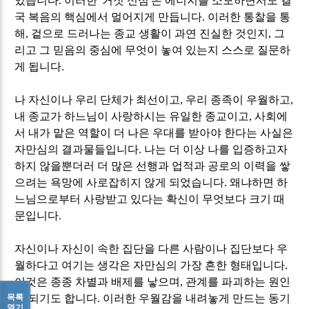
있습니다
.
이러한
'
거짓 신심
'
은 에너지를 소모하면서도 결
국 복음의 핵심에서 멀어지게 만듭니다
.
이러한 통찰을 통
해
,
겉으로 드러나는 종교 생활이 과연 진실한 것인지
,
그
리고 그 믿음의 중심에 무엇이 놓여 있는지 스스로 질문하
게 됩니다
.
나 자신이나 우리 단체가 최선이고
,
우리 종족이 우월하고
,
내 종교가 하느님이 사랑하시는 유일한 종교이고
,
사회에
서 내가 맡은 역할이 더 나은 우대를 받아야 한다는 사실은
자만심의 결과물들입니다
.
나는 더 이상 나를 입증하고자
하지 않을뿐더러 더 많은 선행과 업적과 공로의 이력을 쌓
으려는 욕망에 사로잡히지 않게 되었습니다
.
왜냐하면 하
느님으로부터 사랑받고 있다는 확신이 무엇보다 크기 때
문입니다
.
자신이나 자신이 속한 집단을 다른 사람이나 집단보다 우
월하다고 여기는 생각은 자만심의 가장 흔한 형태입니다
.
이것은 종종 차별과 배제를 낳으며
,
관계를 파괴하는 원인
목록
이 되기도 합니다
.
이러한 우월감을 내려놓게 만드는 동기
열기