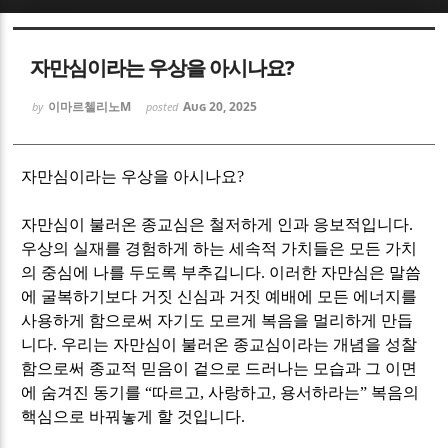
Sketchbook5, 스케치북5
Sketchbook5, 스케치북5
자만심이라는 우상을 아시나요?
이마르첼리노M
Aug 20, 2025
by
posted
자만심이라는 우상을 아시나요
?
Sketchbook5, 스케치북5
Sketchbook5, 스케치북5
자만심이 불러온 종교심은 철저하게 인과 응보적입니다
.
우상의 실재를 경험하게 하는 세속적 가치들은 모든 가치
의 중심에 나를 두도록 부추깁니다
.
이러한 자만심은 말씀
에 굴복하기보다 거짓 신심과 거짓 예배에 모든 에너지를
사용하게 함으로써 자기도 모르게 복음을 멀리하게 만듭
니다
.
우리는 자만심이 불러온 종교심이라는 개념을 성찰
함으로써 종교적 믿음이 겉으로 드러나는 모습과 그 이면
에 숨겨진 동기를
“
따르고
,
사랑하고
,
용서하라는
”
복음의
핵심으로 바꿔놓게 할 것입니다
.