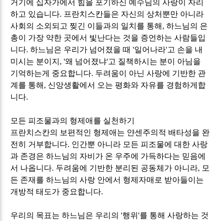
거기에 십자가에서 힘을 포기하신 예수님의 사랑이 자리
하고 있습니다
.
프란치스칸들은 자신의 상처뿐만 아니라
사회의 소외되고 찢긴 이들과의 일치를 통해
,
하느님의 은
총이 가장 약한 곳에서 빛난다는 것을 증언하는 사람들입
니다
.
하느님은 우리가 넘어졌을 때
'
일어나라
'
고 손을 내
미시는 분이지
, '
왜 넘어졌냐
'
고 질책하시는 분이 아님을
기억하는게 중요합니다
.
두려움이 아닌 사랑에 기반한 관
계를 통해
,
신앙생활에서 오는 평화와 자유를 경험하게합
니다
.
모든 피조물과의 형제애를 실천하기
프란치스칸의 보편적인 형제애는 얀센주의적 배타성을 완
전히 거부합니다
.
인간뿐 아니라 모든 피조물에 대한 사랑
과 존경은 하느님의 자비가 온 우주에 가득하다는 믿음에
서 나옵니다
.
두려움에 기반한 분리된 공동체가 아니라
,
모
든 존재를 하느님의 사랑 안에서 형제자매로 받아들이는
개방적 태도가 중요합니다
.
우리의 목표는 하느님은 우리의
'
행위
'
를 통해 사랑하는 것