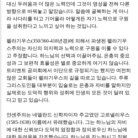
대신 두려움과 더 많은 노력인데 그것이 영성을 전혀 다른
방향으로 바꿔놓고 말았습니다
.
말씀에 굴복하는 게 아니
라 사다리를 타고 기어올라 어떻게든 자기 노력으로 구원
을 성취한다고 느끼고 싶어 하는 것입니다
.
펠라기우스
(350/360-418
년경
)
에 의해서 파생된 펠라기우
스주의는 자신의 의지력과 노력으로 구원을 이룰 수 있다
고 주장합니다
.
하느님의 선택과 이끌어주심
,
은총의 중요
성과 그 보편적 효율성은 별로 중요하게 여기지 않습니다
.
트리엔트 공의회에서 이단으로 규정되기는 했지만 여전히
많은 교회들이 펠라기우스의 길을 따르고 있습니다
.
주류
그리스도인들 대부분이 입술로는 은총과 자비를 말하지만
실제로는 도덕적 행위와 성취에 인생의 모든 것이 달려 있
다고 믿고 있습니다
.
얀센주의는 네델란드 신학자이자 주교였던 고르넬리우스
(1585-1638)
이름에서 유래했습니다
.
그는 하느님의 자비
에 대한 신뢰보다 도덕적 엄정함과 정의로우신 하느님에
대한 두려움을 강조했습니다
.
하느님은 진노하시고 징벌