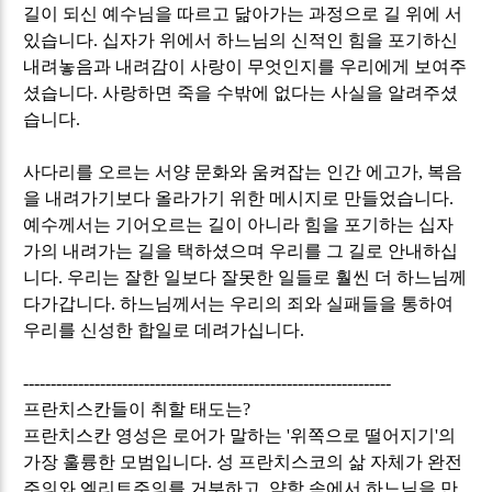
길이 되신 예수님을 따르고 닮아가는 과정으로 길 위에 서
있습니다
.
십자가 위에서 하느님의 신적인 힘을 포기하신
내려놓음과 내려감이 사랑이 무엇인지를 우리에게 보여주
셨습니다
.
사랑하면 죽을 수밖에 없다는 사실을 알려주셨
습니다
.
사다리를 오르는 서양 문화와 움켜잡는 인간 에고가
,
복음
을 내려가기보다 올라가기 위한 메시지로 만들었습니다
.
예수께서는 기어오르는 길이 아니라 힘을 포기하는 십자
가의 내려가는 길을 택하셨으며 우리를 그 길로 안내하십
니다
.
우리는 잘한 일보다 잘못한 일들로 훨씬 더 하느님께
다가갑니다
.
하느님께서는 우리의 죄와 실패들을 통하여
우리를 신성한 합일로 데려가십니다
.
-------------------------------------------------------------------
프란치스칸들이 취할 태도는
?
프란치스칸 영성은 로어가 말하는
'
위쪽으로 떨어지기
'
의
가장 훌륭한 모범입니다
.
성 프란치스코의 삶 자체가 완전
주의와 엘리트주의를 거부하고
,
약함 속에서 하느님을 만