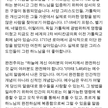
하는 분이시고 그런 하느님을 입증하기 위하여 성서의 모
든 구절이 동원되었습니다
.
서양 그리스도인들
,
가톨릭이
든 개신교이든 그들 가운데서 실제로 이러한 영향을 받지
않은 사람을 찾아보기 어렵습니다
. 17-18
세기 프랑스
,
벨기
에
,
네델란드
,
이탈리아
,
독일 가톨릭에 광범위하게 영향을
미쳤고 지금도 전 세계의
2
차 바티칸공의회 이전 가톨릭교
회에 남아 있습니다
. 1715
년 로마에서 공식적으로 이단 판
정을 받았지만 여전히 살아있습니다
.
실제로 많은 그리스
도인들이 그런 하느님을 더 좋아합니다
.
완전주의는
“
하늘에 계신 여러분의 아버지께서 완전하신
것 같이 여러분도 완전해야 합니다
.”(
마태
5,48)
라는 예수
님의 말씀에서 나온 것입니다
.
여기서 완전함은 인간적인
개념이 아니라 신적인 개념입니다
.
예수님은 우리가 어떻
게 당신의 말씀대로 원수들을 사랑할 수 있는지
,
그 방법을
일러주기 위하여 인간의 의지로는 이 불가능한 명령에 복
종할 수 없고 오직 우리를 통해서 흐를 수 있고
,
흐르게 될
하느님의 완전하심에 복종함으로써 그럴 수 있음을 말씀