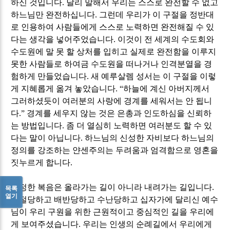
하신 것입니다
.
달리 말해서 우리는 스스로 완전할 수 없고
하느님만 완전하십니다
.
그런데 우리가 이 구절을 정반대
로 인용하여 사람들에게 스스로 노력하면 완전해질 수 있
다는 생각을 넣어주었습니다
.
이것이 전 세계의 수도회와
수도원에 말 못 할 상처를 입히고 실제로 완전함을 이루지
못한 사람들로 하여금 수도원을 떠나거나 인격분열을 경
험하게 만들었습니다
.
새 예루살렘 성서는 이 구절을 이렇
게 지혜롭게 옮겨 놓았습니다
. “
하늘에 계신 아버지께서
그러하셨듯이 여러분의 사랑에 경계를 세워서는 안 됩니
다
.”
경계를 세우지 않는 것은 은총과 인도하심을 신뢰하
는 방법입니다
.
좀 더 열심히 노력하면 여러분도 할 수 있
다는 말이 아닙니다
.
하느님의 신성한 자비보다 하느님의
정의를 강조하는 얀센주의는 두려움과 엄격함으로 영혼을
짓누르게 합니다
.
진정한 복음은 올라가는 길이 아니라 내려가는 길입니다
.
목록
열기
거절당하고 배반당하고 수난당하고 십자가에 달리신 예수
님이 우리 구원을 위한 근원적이고 중심적인 길을 우리에
게 보여주셨습니다
.
우리는 인생의 순례길에서 우리에게