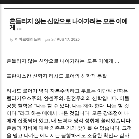
Sketchbook5, 스케치북5
Sketchbook5, 스케치북5
흔들리지 않는 신앙으로 나아가려는 모든 이에
게 …
이마르첼리노M
Aug 17, 2025
by
posted
Sketchbook5, 스케치북5
Sketchbook5, 스케치북5
흔들리지 않는 신앙으로 나아가려는 모든 이에게
…
프란치스칸 신학자 리처드 로어의 신학적 통찰
리처드 로어가 영적 자본주의라고 부르는 이단적 신학은
펠라기우스주의
,
얀센주의
,
완전주의의 신학입니다
.
이들
공통 철학은
“
나는 할 수 있다
,
나는 해야 한다
.
나는 할 것
이다
.”
라고 하는 데에서 나온 것입니다
.
모든 강조점이 나
에게 집중되어 있고
,
내 노력과 영적 성취에 쏠려있습니다
.
은총과 자비에 대한 의존은 거의 찾아볼 수 없습니다
.
그것
을 밀고 나가는 에너지는 불행하게도 조용한 확신과 감사