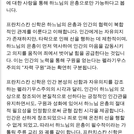
에 대한 사랑을 통해 하느님의 은총으로만 가능하다고 봅
니다
.
프란치스칸 신학은 하느님의 은총과 인간의 협력이 복합
적인 관계를 이룬다고 이해합니다
.
인간에게는 자유의지
가 존재하지만
,
타락으로 인해 선을 행하는 데 제한적이며
,
하느님의 은총이 먼저 역사하여 인간의 마음을 감동시키
고 의지를 움직여 죄에서 벗어날 힘을 공급한다는 것입니
다
.
이는 인간의 노력을 통해 구원을 얻는다는 펠라기우스
주의의
"
자력 구원
"
과는 확연히 구분됩니다
.
프란치스칸 신학은 인간 본성의 선함과 자유의지를 강조
하는 펠라기우스주의의 시각과 달리
,
인간이 하느님의 모
상으로 창조되어 본질적으로 선하다는 긍정적인 인간관을
유지하면서도
,
구원과 성화에 있어서 하느님 은총의 절대
적 필요성을 인정함으로써 균형 잡힌 시각을 제공합니다
.
인간은 선하게 창조되었으나 죄로 인해 온전히 선을 행할
수 없게 되었고
,
따라서 하느님의 은총이 필수적이라는 가
톨릭 주류 교리 와 궤를 같이 합니다
.
프란치스칸 신학은