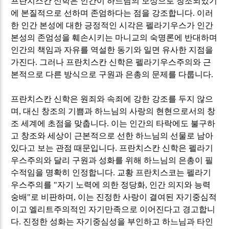
프란치스칸 신학은 인간이 하느님의 모상으로 창조되었기
에 본질적으로 선하며 존엄하다는 점을 강조합니다
.
이러
한 인간 본성에 대한 긍정적인 시각은 펠라기우스가 인간
본성의 존엄성을 훼손시키는 마니교의 숙명론에 반대하며
인간의 책임과 자유를 역설한 동기와 일면 유사한 지점을
가진다
.
그러나 프란치스칸 신학은 펠라기우스주의와 근
본적으로 다른 방식으로 구원과 은총의 문제를 다룹니다
.
프란치스칸 신학은 원죄와 속죄에 강한 강조를 두지 않으
며
,
대신 창조의 기쁨과 하느님의 사랑의 현현으로서의 창
조 세계에 초점을 맞춥니다
.
이는 인간의 타락에도 불구하
고 창조와 세상이 근본적으로 선한 하느님의 선물로 남아
있다고 보는 관점 때문입니다
.
프란치스칸 신학은 펠라기
우스주의와 달리 구원과 성화를 위해 하느님의 은총이 필
수적임을 명확히 인정합니다
.
교황 프란치스코는 펠라기
우스주의를
"
자기 노력에 의한 정당화
,
인간 의지와 능력
숭배
"
로 비판하며
,
이는 진정한 사랑이 결여된 자기중심적
이고 엘리트주의적인 자기만족으로 이어진다고 경고합니
다
.
진정한 성화는 자기중심성을 부인하고 하느님과 타인