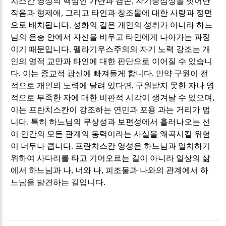
치스칸 영성의 핵심인 가난과 겸손
,
자기중심성을 벗어난
작음과 형제애
,
그리고 타인과 창조물에 대한 사랑과 정면
으로 배치됩니다
.
성화의 길은 개인의 성취가 아니라 하느
님의 은총 안에서 자신을 비우고 타인에게 나아가는 과정
이기 때문입니다
.
펠라기우스주의의 자기 노력 강조는 개
인의 영적 교만과 타인에 대한 판단으로 이어질 수 있습니
다
.
이는 종교적 광신에 빠져들게 합니다
.
만약 구원이 전
적으로 개인의 노력에 달려 있다면
,
구원받지 못한 자나 영
적으로 부족한 자에 대한 비판적 시각이 생겨날 수 있으며
,
이는 프란치스칸이 강조하는 연민과 포용 과는 거리가 멉
니다
.
특히 하느님의 무상성과 보편성에서 흘러나오는 선
이 인간의 모든 관계의 동력이라는 사실을 왜곡시킬 위험
이 너무나 큽니다
.
프란치스칸 영성은 하느님과 일치하기
위하여 사다리를 타고 기어오르는 길이 아니라 일상의 삶
에서 하느님과 나
,
너와 나
,
피조물과 나와의 관계에서 하
느님을 발견하는 길입니다
.