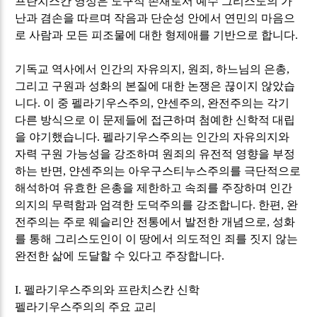
프란치스칸 영성은 도구적 존재로서 예수 그리스도의 가
난과 겸손을 따르며 작음과 단순성 안에서 연민의 마음으
로 사람과 모든 피조물에 대한 형제애를 기반으로 합니다
.
기독교 역사에서 인간의 자유의지
,
원죄
,
하느님의 은총
,
그리고 구원과 성화의 본질에 대한 논쟁은 끊이지 않았습
니다
.
이 중 펠라기우스주의
,
얀센주의
,
완전주의는 각기
다른 방식으로 이 문제들에 접근하며 첨예한 신학적 대립
을 야기했습니다
.
펠라기우스주의는 인간의 자유의지와
자력 구원 가능성을 강조하며 원죄의 유전적 영향을 부정
하는 반면
,
얀센주의는 아우구스티누스주의를 극단적으로
해석하여 유효한 은총을 제한하고 속죄를 주장하며 인간
의지의 무력함과 엄격한 도덕주의를 강조합니다
.
한편
,
완
전주의는 주로 웨슬리안 전통에서 발전한 개념으로
,
성화
를 통해 그리스도인이 이 땅에서 의도적인 죄를 짓지 않는
완전한 삶에 도달할 수 있다고 주장합니다
.
I.
펠라기우스주의와 프란치스칸 신학
펠라기우스주의의 주요 교리