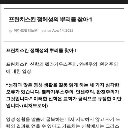
Sketchbook5, 스케치북5
Sketchbook5, 스케치북5
프란치스칸 정체성의 뿌리를 찾아 1
이마르첼리노M
Aug 14, 2025
by
posted
프란치스칸 정체성의 뿌리를 찾아 1
Sketchbook5, 스케치북5
Sketchbook5, 스케치북5
프란치스칸 신학의 펠라기우스주의
,
얀센주의
,
완전주의
에 대한 입장
“
성경과 많은 영성 생활을 잘못 읽게 하는 세 가지 심각한
오류가 있습니다
.
펠라기우스주의
,
얀센주의
,
완전주의가
그것입니다
.”
이러한 신학은 교회가 공적으로 규정한 이단
입니다
. (
리처드로어
)
영성 생활을 말씀에 굴복하는 데서 시작하지 않고 자기 노
력의 결과로 얻을 수 있다고 가르치는 신학에서는 그리스