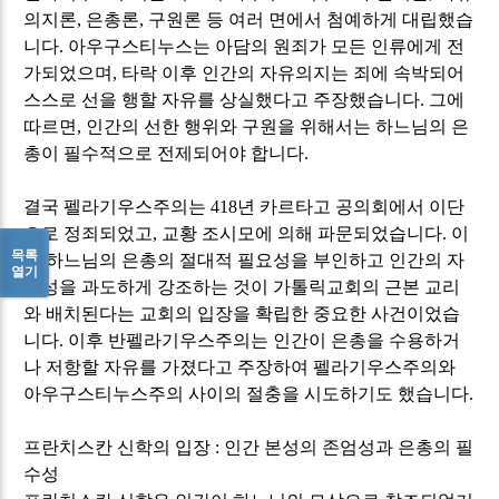
의지론
,
은총론
,
구원론 등 여러 면에서 첨예하게 대립했습
니다
.
아우구스티누스는 아담의 원죄가 모든 인류에게 전
가되었으며
,
타락 이후 인간의 자유의지는 죄에 속박되어
스스로 선을 행할 자유를 상실했다고 주장했습니다
.
그에
따르면
,
인간의 선한 행위와 구원을 위해서는 하느님의 은
총이 필수적으로 전제되어야 합니다
.
결국 펠라기우스주의는
418
년 카르타고 공의회에서 이단
으로 정죄되었고
,
교황 조시모에 의해 파문되었습니다
.
이
목록
는 하느님의 은총의 절대적 필요성을 부인하고 인간의 자
열기
율성을 과도하게 강조하는 것이 가톨릭교회의 근본 교리
와 배치된다는 교회의 입장을 확립한 중요한 사건이었습
니다
.
이후 반펠라기우스주의는 인간이 은총을 수용하거
나 저항할 자유를 가졌다고 주장하여 펠라기우스주의와
아우구스티누스주의 사이의 절충을 시도하기도 했습니다
.
프란치스칸 신학의 입장
:
인간 본성의 존엄성과 은총의 필
수성