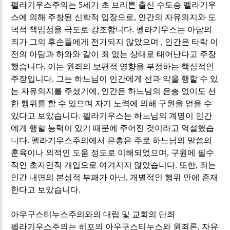
펠라기우스주의는
5
세기 초 브리튼 출신 수도승 펠라기우
스에 의해 주창된 신학적 입장으로
,
인간의 자유의지와 도
덕적 책임성을 극도로 강조합니다
.
펠라기우스는 아담의
죄가 그의 후손들에게 전가되지 않았으며
,
인간은 타락 이
전의 아담과 하와와 같이 죄 없는 상태로 태어난다고 주장
했습니다
.
이는 원죄의 보편적 영향을 부정하는 핵심적인
주장입니다
.
그는 하느님이 인간에게 선과 악을 행할 수 있
는 자유의지를 주셨기에
,
인간은 하느님의 은총 없이도 선
한 행위를 할 수 있으며 자기 노력에 의해 구원을 얻을 수
있다고 보았습니다
.
펠라기우스는 하느님의 계명이 인간
에게 행할 능력이 있기 때문에 주어진 것이라고 역설했습
니다
.
펠라기우스주의에서 은총은 주로 하느님의 말씀의
훈육이나 외적인 도움 정도로 이해되었으며
,
구원에 필수
적인 초자연적 개입으로 여겨지지 않았습니다
.
또한
,
죄는
인간 내면의 본성적 부패가 아닌
,
개별적인 행위 안에 존재
한다고 보았습니다
.
아우구스티누스주의와의 대립 및 교회의 단죄
펠라기우스주의는 히포의 아우구스티누스와 원죄론
,
자유