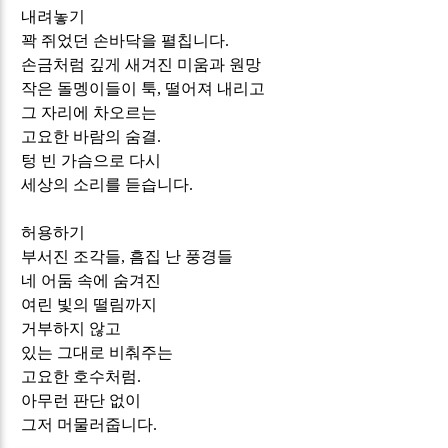
내려놓기
꽉 쥐었던 손바닥을 펼칩니다
.
손금처럼 깊게 새겨진 미움과 원망
작은 돌멩이들이 툭
,
떨어져 내리고
그 자리에 차오르는
고요한 바람의 숨결
.
텅 빈 가슴으로 다시
세상의 소리를 듣습니다
.
허용하기
부서진 조각들
,
흠집 난 풍경들
네 어둠 속에 숨겨진
여린 빛의 떨림까지
거부하지 않고
있는 그대로 비춰주는
고요한 호수처럼
.
아무런 판단 없이
그저 머물러줍니다
.