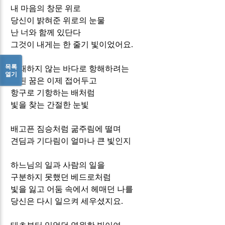
내 마음의 창문 위로
당신이 밝혀준 위로의 눈물
난 너와 함께 있단다
그것이 내게는 한 줄기 빛이었어요
.
목록
존재하지 않는 바다로 항해하려는
열기
헛된 꿈은 이제 접어두고
항구로 기항하는 배처럼
빛을 찾는 간절한 눈빛
배고픈 짐승처럼 굶주림에 떨며
견딤과 기다림이 얼마나 큰 빛인지
하느님의 일과 사람의 일을
구분하지 못했던 베드로처럼
빛을 잃고 어둠 속에서 헤매던 나를
당신은 다시 일으켜 세우셨지요
.