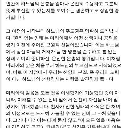
인간이 하느님의 은총을 얼마나 온전히 수용하고 그분의
뜻에 투신할 수 있는지를 보여주는 겸손하고도 장엄한 증
거입니다
.
그 여정의 시작부터 하느님의 주도권은 명확히 드러납니
다
. '
원죄 없는 잉태
'
는 마리아께서 어떤 선행이나 공적을
쌓기 이전에 주어진 근원적 선물이었습니다
.
이는 하느님
께서 당신 아들의 거처가 될 한 영혼을 순수하고 흠 없는
상태로 미리 준비하신
,
온전한 은총의 행위입니다
.
이처럼
마리아의 삶은 처음부터 하느님의 부르심으로 시작되었으
며
,
바로 이 지점에서 우리는 신앙의 본질
,
즉 우리의 노력
이 아닌 하느님의 선행하시는 사랑을 발견하게 됩니다
.
마리아의 믿음은 모든 것을 이해했기에 가능했던 것이 아
니라
,
이해할 수 없는 신비 앞에서 온전히 자신을 내어 맡
겼기에 위대했습니다
.
천사가 전한 잉태의 소식은 한 처녀
의 이성으로는 도저히 가늠할 수 없는 신비 그 자체였습니
다
.
그러나 마리아는 따져 묻지 않고
"
이 모든 일을 마음속
에 간직하고 곰곰이 되새겼다
"
고 성경은 기록합니다
.
이는