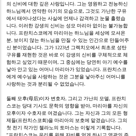
의 신비에 대한 깊은 사랑입니다
.
그는 영원하고 전능하신
하느님께서 연약한 아기의 모습으로
,
그것도 가난한 구유
에서 태어나셨다는 사실에 언제나 감격하고 눈물 흘렸습
니다
.
이러한 강생의 신비는 성모 마리아 없이는 불가능합
니다
.
프란치스코에게 마리아는 하느님을 세상에 모셔온
분
,
보이지 않는 하느님을 만질 수 있는 인간으로 만들어주
신 분이었습니다
.
그가
1223
년 그렉치오에서 최초로 성탄
구유를 재현한 것은 바로 이 강생의 신비를 구체적으로 체
험하고 싶었기 때문이며
,
그 중심에는 당연히 아기 예수를
낳아 안고 있는 어머니 마리아가 있었습니다
.
프란치스코
에게 예수님을 사랑하는 것은 그분을 낳아주신 어머니를
사랑하는 것과 분리될 수 없었습니다
.
둘째 모후
(
母后
)
이자 변호자
,
그리고 가난의 모델
,
프란치
스코는 당대 기사도 문학의 영향을 받아
,
마리아를 자신의
모후이자 수호자로 여겼습니다
.
그는 자신과 그의 모든 형
제들
(
프란치스코회
)
을 마리아의 보호에 맡겼습니다
.
그의
첫 전기 작가인 첼라노의 토마스는 이렇게 기록합니다
.
"
프란치스코는 우리를 위해 자비를 얻게 하시고 영광의 주