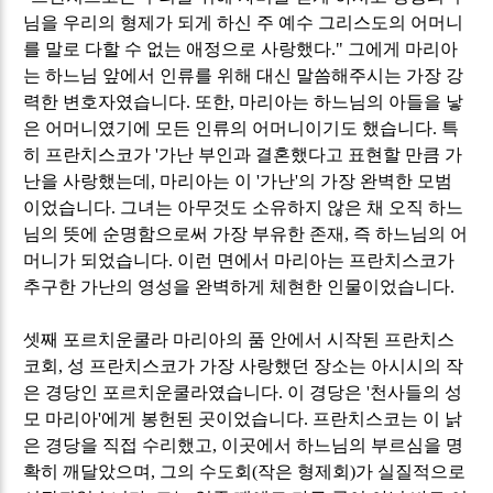
님을 우리의 형제가 되게 하신 주 예수 그리스도의 어머니
를 말로 다할 수 없는 애정으로 사랑했다
."
그에게 마리아
는 하느님 앞에서 인류를 위해 대신 말씀해주시는 가장 강
력한 변호자였습니다
.
또한
,
마리아는 하느님의 아들을 낳
은 어머니였기에 모든 인류의 어머니이기도 했습니다
.
특
히 프란치스코가
'
가난 부인과 결혼했다고 표현할 만큼 가
난을 사랑했는데
,
마리아는 이
'
가난
'
의 가장 완벽한 모범
이었습니다
.
그녀는 아무것도 소유하지 않은 채 오직 하느
님의 뜻에 순명함으로써 가장 부유한 존재
,
즉 하느님의 어
머니가 되었습니다
.
이런 면에서 마리아는 프란치스코가
추구한 가난의 영성을 완벽하게 체현한 인물이었습니다
.
셋째 포르치운쿨라 마리아의 품 안에서 시작된 프란치스
코회
,
성 프란치스코가 가장 사랑했던 장소는 아시시의 작
은 경당인 포르치운쿨라였습니다
.
이 경당은
'
천사들의 성
모 마리아
'
에게 봉헌된 곳이었습니다
.
프란치스코는 이 낡
은 경당을 직접 수리했고
,
이곳에서 하느님의 부르심을 명
확히 깨달았으며
,
그의 수도회
(
작은 형제회
)
가 실질적으로