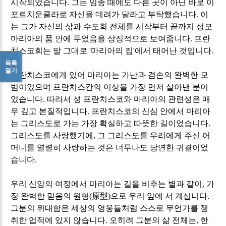
시작되었습니다
.
그는 임종 때에도 다른 곳이 아닌 바로 이
포르치운쿨라로 자신을 데려가 달라고 부탁했습니다
.
이
는 그가 자신의 삶과 수도회 전체를 시작부터 끝까지 성모
마리아의 품 안에 두었음을 상징적으로 보여줍니다
.
프란
치스코회는 말 그대로
'
마리아의 집
'
에서 태어난 것입니다
.
목록
열기
프란치스코에게 있어 마리아는 가난과 겸손의 완벽한 모
범이었으며 프란치스칸의 이상을 가장 먼저 살아낸 분이
었습니다
.
따라서 성 프란치스코와 마리아의 관련성은 매
우 깊고 본질적입니다
.
프란치스코의 신심 안에서 마리아
는 그리스도로 가는 가장 확실하고 따뜻한 길이었습니다
.
그리스도를 사랑했기에
,
그 그리스도를 우리에게 주신 어
머니를 열렬히 사랑하는 것은 너무나도 당연한 귀결이었
습니다
.
우리 신앙의 여정에서 마리아는 길을 비추는 별과 같이
,
가
장 완벽한 믿음의 원형
(
原型
)
으로 우리 앞에 서 계십니다
.
그분의 위대함은 세상의 영웅들처럼 스스로 무언가를 쟁
취한 업적에 있지 않습니다
.
오히려 그분의 삶 전체는
,
한