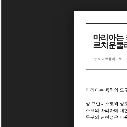
Sketchbook
Sketchbook
마리아는 
르치운쿨라
이마르첼리노M
by
Sketchbook
Sketchbook
마리아는 육하의 도
성 프란치스코와 성
스코의 마리아에 대한
두분의 관련성은 다