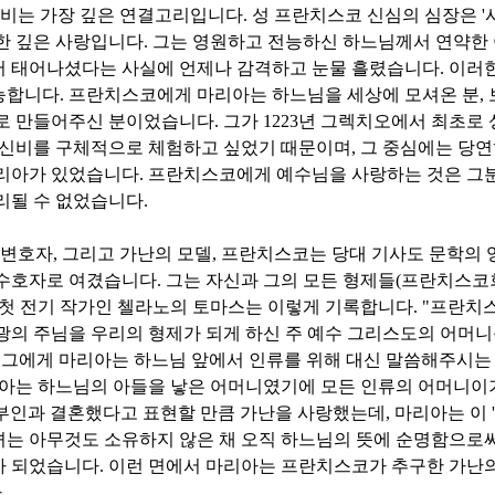
신비는 가장 깊은 연결고리입니다
.
성 프란치스코 신심의 심장은
'
한 깊은 사랑입니다
.
그는 영원하고 전능하신 하느님께서 연약한
서 태어나셨다는 사실에 언제나 감격하고 눈물 흘렸습니다
.
이러한
능합니다
.
프란치스코에게 마리아는 하느님을 세상에 모셔온 분
,
으로 만들어주신 분이었습니다
.
그가
1223
년 그렉치오에서 최초로 
 신비를 구체적으로 체험하고 싶었기 때문이며
,
그 중심에는 당연
마리아가 있었습니다
.
프란치스코에게 예수님을 사랑하는 것은 그
리될 수 없었습니다
.
 변호자
,
그리고 가난의 모델
,
프란치스코는 당대 기사도 문학의 
 수호자로 여겼습니다
.
그는 자신과 그의 모든 형제들
(
프란치스코
 첫 전기 작가인 첼라노의 토마스는 이렇게 기록합니다
. "
프란치스
광의 주님을 우리의 형제가 되게 하신 주 예수 그리스도의 어머니
"
그에게 마리아는 하느님 앞에서 인류를 위해 대신 말씀해주시는
아는 하느님의 아들을 낳은 어머니였기에 모든 인류의 어머니이
부인과 결혼했다고 표현할 만큼 가난을 사랑했는데
,
마리아는 이
'
녀는 아무것도 소유하지 않은 채 오직 하느님의 뜻에 순명함으로써
가 되었습니다
.
이런 면에서 마리아는 프란치스코가 추구한 가난의
다
.