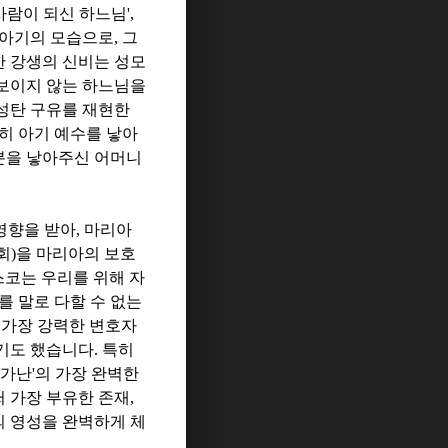
사람이 되신 하느님
',
 아기의 모습으로
,
그
 강생의 신비는 성모
보이지 않는 하느님을
성탄 구유를 재현한
히 아기 예수를 낳아
분을 낳아주신 어머니
영향을 받아
,
마리아
회
)
을 마리아의 보호
코는 우리를 위해 자
를 말로 다할 수 없는
 가장 강력한 변호자
기도 했습니다
.
특히
가난
'
의 가장 완벽한
 가장 부유한 존재
,
 영성을 완벽하게 체