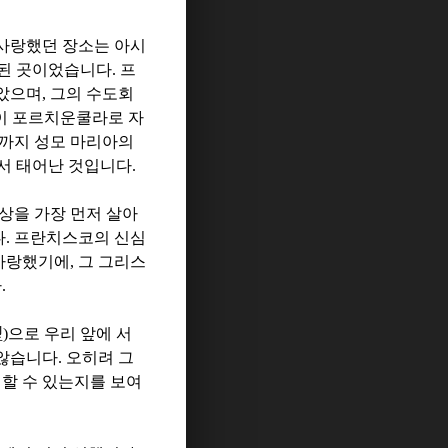
사랑했던 장소는 아시
된 곳이었습니다
.
프
았으며
,
그의 수도회
 이 포르치운쿨라로 자
끝까지 성모 마리아의
서 태어난 것입니다
.
상을 가장 먼저 살아
다
.
프란치스코의 신심
사랑했기에
,
그 그리스
다
.
型
)
으로 우리 앞에 서
 않습니다
.
오히려 그
할 수 있는지를 보여