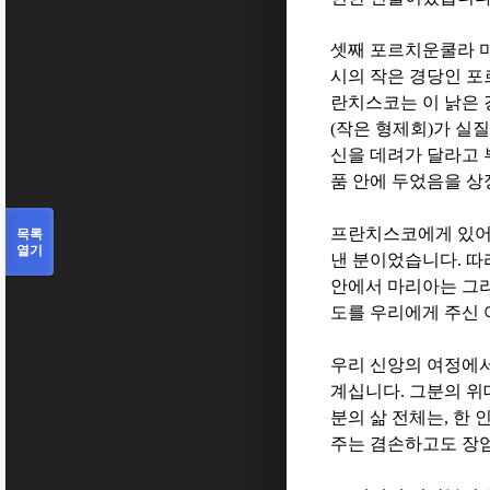
셋째 포르치운쿨라 
시의 작은 경당인 
란치스코는 이 낡은 
(
작은 형제회
)
가 실
신을 데려가 달라고
품 안에 두었음을 
목록
프란치스코에게 있어
열기
낸 분이었습니다
.
따
안에서 마리아는 그
도를 우리에게 주신
우리 신앙의 여정에서
계십니다
.
그분의 위
분의 삶 전체는
,
한 
주는 겸손하고도 장