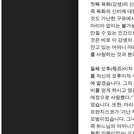
첫째 육화
(
강생
)
의 
즉 육화의 신비에 대
것도 가난한 구유에
마리아 없이는 불가
만질 수 있는 인간
것은 바로 이 강생의
안고 있는 어머니 
를 사랑하는 것과 분
둘째 모후
(
母后
)
이자
를 자신의 모후이자
에 맡겼습니다
.
그의
비를 얻게 하시고 영
애정으로 사랑했다
.
였습니다
.
또한
,
마리
프란치스코가
'
가난 
모범이었습니다
.
그
즉 하느님의 어머니
현한 인물이었습니