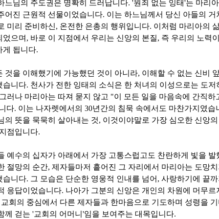
 하느님의 주도권은 명확히 드러납니다
. '
원죄 없는 잉태
'
는 마리아
 주어진 근원적 선물이었습니다
.
이는 하느님께서 당신 아들의 거처
로 미리 준비하신
,
온전한 은총의 행위입니다
.
이처럼 마리아의 
되었으며
,
바로 이 지점에서 우리는 신앙의 본질
,
즉 우리의 노력이
하게 됩니다
.
든 것을 이해했기에 가능했던 것이 아니라
,
이해할 수 없는 신비 
했습니다
.
천사가 전한 잉태의 소식은 한 처녀의 이성으로는 도저히
그러나 마리아는 따져 묻지 않고
"
이 모든 일을 마음속에 간직하
합니다
.
이는 나자렛에서의
30
년간의 침묵 속에서도 마찬가지였습
님의 뜻을 묵묵히 살아내는 것
,
이것이야말로 가장 심오한 신앙의
 지점입니다
.
아들 예수의 십자가 아래에서 가장 고통스럽고도 찬란하게 빛을 
한 절망의 순간
,
제자들마저 흩어진 그 자리에서 마리아는 도망치
했습니다
.
그 모습은 단순한 영웅적 인내를 넘어
,
사랑하기에 끝까
앙적 응답이었습니다
.
나아가 그분의 신앙은 개인의 차원에 머무르
 교회의 중심에서 다른 제자들과 한마음으로 기도하며 성령을 
함께 걷는
'
교회의 어머니
'
임을 보여주는 대목입니다
.