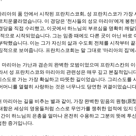
마리아의 품 안에서 시작된 프란치스코회
,
성 프란치스코가 가장 
포르치운쿨라였습니다
.
이 경당은
'
천사들의 성모 마리아
'
에게 봉헌
경당을 직접 수리했고
,
이곳에서 하느님의 부르심을 명확히 깨달
질적으로 시작되었습니다
.
그는 임종 때에도 다른 곳이 아닌 바로
 부탁했습니다
.
이는 그가 자신의 삶과 수도회 전체를 시작부터 
상징적으로 보여줍니다
.
프란치스코회는 말 그대로
'
마리아의 집
'
에
 마리아는 가난과 겸손의 완벽한 모범이었으며 프란치스칸의 이
라서 성 프란치스코와 마리아의 관련성은 매우 깊고 본질적입니
리스도로 가는 가장 확실하고 따뜻한 길이었습니다
.
그리스도를 
 어머니를 열렬히 사랑하는 것은 너무나도 당연한 귀결이었습니
 마리아는 길을 비추는 별과 같이
,
가장 완벽한 믿음의 원형
(
原
대함은 세상의 영웅들처럼 스스로 무언가를 쟁취한 업적에 있지
인간이 하느님의 은총을 얼마나 온전히 수용하고 그분의 뜻에 투신
엄한 증거입니다
.