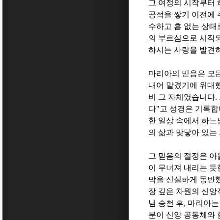
그 여정의 시작부터
공적을 쌓기 이전에
수하고 흠 없는 상태
의 부르심으로 시작
하시는 사랑을 발견
마리아의 믿음은 모
내어 맡겼기에 위대
비 그 자체였습니다
.
다
"
고 성경은 기록
한 일상 속에서 하느
의 삶과 맞닿아 있는
그 믿음의 절정은 
이 무너져 내리는 듯
막을 신실하게 동반
장 깊은 차원의 신
님 승천 후
,
마리아는
분이 신앙 공동체와 