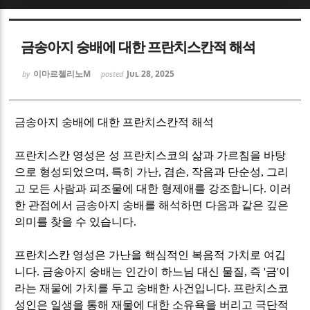
Sketchbook5, 스케치북5
Sketchbook5, 스케치북5
금송아지 숭배에 대한 프란치스칸적 해석
이마르첼리노M
Jul 28, 2025
by
posted
금송아지 숭배에 대한 프란치스칸적 해석
Sketchbook5, 스케치북5
Sketchbook5, 스케치북5
프란치스칸 영성은 성 프란치스코의 삶과 가르침을 바탕
으로 형성되었으며
,
특히 가난
,
겸손
,
작음과 단순성
,
그리
고 모든 사람과 피조물에 대한 형제애를 강조합니다
.
이러
한 관점에서 금송아지 숭배를 해석하면 다음과 같은 깊은
의미를 찾을 수 있습니다
.
프란치스칸 영성은 가난을 핵심적인 복음적 가치로 여깁
니다
.
금송아지 숭배는 인간이 하느님 대신 물질
,
즉
'
금
'
이
라는 재물에 가치를 두고 숭배한 사건입니다
.
프란치스코
성인은 일생을 통해 재물에 대한 소유욕을 버리고 극단적