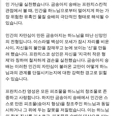
인 가난을 실천했습니다
.
금송아지 숭배는 프란치스칸적
관점에서 볼 때
,
인간을 하느님으로부터 멀어지게 하는 가
장 위험한 유혹인 물질 숭배의 극단적인 형태로 해석될 수
있습니다
.
인간의 자만심이 만든 금송아지는 하느님을 떠난 신앙인
의 전형입니다
.
이스라엘 백성이 모세가 잠시 자리를 비운
사이
,
자신들의 불안을 잠재우고 눈에 보이는
'
신
'
을 만들
려 했습니다
.
프란치스코 성인은 자신을
'
지극히 작은 형
제
'
라 칭하며 철저하게 겸손을 실천했습니다
.
금송아지 숭
배는 이러한 인간의 자만심이 불러온 교만이 어떻게 하느
님과의 관계를 단절시키는지에 대한 강력한 경고로 읽힐
수 있습니다
.
프란치스칸 영성은 모든 피조물을 하느님의 창조물로 존
중하고 사랑합니다
.
하지만 금송아지 숭배에서 인간은 스
스로 만든 피조물
(
송아지 형상
)
을 창조주인 하느님과 동일
시하거나 그 위에 두는 잘못을 저질렀습니다
.
이는 하느님