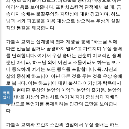
의 창조 질서를 거스르고
,
피조물을 숭배의 대상으로 삼는
어리석음을 보여줍니다
.
프란치스칸적 관점에서 볼 때
,
금
송아지 숭배는 물질주의와 자만심에 대한 경고이며
,
하느
님과 너와 피조물을 이용 대상으로 삼으려는 우상의 실질
적인 통찰을 제공합니다
.
가톨릭 교회는 십계명의 첫째 계명을 통해
"
하느님 외에
다른 신들을 믿거나 공경하지 말라
"
고 가르치며 우상 숭배
를 단죄합니다
.
여기서 우상 숭배는 단순히 이교적인 숭배
뿐만 아니라
,
하느님 외에 어떤 피조물이라도 하느님보다
더 중요하게 여기는 모든 행위를 포함합니다
.
즉
,
자신의
삶의 중심에 하느님이 아닌 다른 것을 두는 것을 우상 숭배
로 봅니다
.
이는 하느님에 대한 불신과 이기심과 탐욕에서
나온 현대판 우상인 눈앞의 이익과 눈앞의 즐거움
,
눈앞의
목록
편안함을 최상의 관심사로 여기며 자기 중심성과 지배의
열기
수단으로 무언가를 통제하려는 인간의 교만을 보여줍니
다
.
가톨릭 교회와 프란치스칸의 관점에서 우상 숭배는 하느