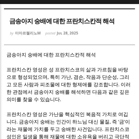
Sketchbook5, 스케치북5
Sketchbook5, 스케치북5
금송아지 숭배에 대한 프란치스칸적 해석
이마르첼리노M
Jul 28, 2025
by
posted
금송아지 숭배에 대한 프란치스칸적 해석
Sketchbook5, 스케치북5
Sketchbook5, 스케치북5
프란치스칸 영성은 성 프란치스코의 삶과 가르침을 바탕
으로 형성되었으며
,
특히 가난
,
겸손
,
작음과 단순성
,
그리
고 모든 사람과 피조물에 대한 형제애를 강조합니다
.
이러
한 관점에서 금송아지 숭배를 해석하면 다음과 같은 깊은
의미를 찾을 수 있습니다
.
프란치스칸 영성은 가난을 핵심적인 복음적 가치로 여깁
니다
.
금송아지 숭배는 인간이 하느님 대신 물질
,
즉
'
금
'
이
라는 재물에 가치를 두고 숭배한 사건입니다
.
프란치스코
성인은 일생을 통해 재물에 대한 소유욕을 버리고 극단적