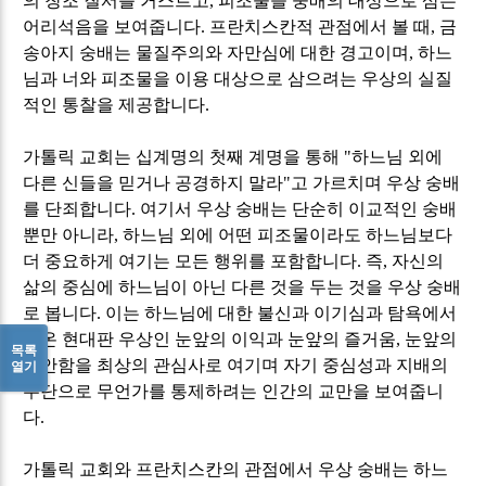
의 창조 질서를 거스르고
,
피조물을 숭배의 대상으로 삼는
어리석음을 보여줍니다
.
프란치스칸적 관점에서 볼 때
,
금
송아지 숭배는 물질주의와 자만심에 대한 경고이며
,
하느
님과 너와 피조물을 이용 대상으로 삼으려는 우상의 실질
적인 통찰을 제공합니다
.
가톨릭 교회는 십계명의 첫째 계명을 통해
"
하느님 외에
다른 신들을 믿거나 공경하지 말라
"
고 가르치며 우상 숭배
를 단죄합니다
.
여기서 우상 숭배는 단순히 이교적인 숭배
뿐만 아니라
,
하느님 외에 어떤 피조물이라도 하느님보다
더 중요하게 여기는 모든 행위를 포함합니다
.
즉
,
자신의
삶의 중심에 하느님이 아닌 다른 것을 두는 것을 우상 숭배
로 봅니다
.
이는 하느님에 대한 불신과 이기심과 탐욕에서
나온 현대판 우상인 눈앞의 이익과 눈앞의 즐거움
,
눈앞의
목록
편안함을 최상의 관심사로 여기며 자기 중심성과 지배의
열기
수단으로 무언가를 통제하려는 인간의 교만을 보여줍니
다
.
가톨릭 교회와 프란치스칸의 관점에서 우상 숭배는 하느