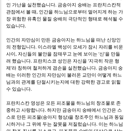
인 가난을 실천했습니다
.
금송아지 숭배는 프란치스칸적
관점에서 볼 때
,
인간을 하느님으로부터 멀어지게 하는 가
장 위험한 유혹인 물질 숭배의 극단적인 형태로 해석될 수
있습니다
.
인간의 자만심이 만든 금송아지는 하느님을 떠난 신앙인
의 전형입니다
.
이스라엘 백성이 모세가 잠시 자리를 비운
사이
,
자신들의 불안을 잠재우고 눈에 보이는
'
신
'
을 만들
려 했습니다
.
프란치스코 성인은 자신을
'
지극히 작은 형
제
'
라 칭하며 철저하게 겸손을 실천했습니다
.
금송아지 숭
배는 이러한 인간의 자만심이 불러온 교만이 어떻게 하느
님과의 관계를 단절시키는지에 대한 강력한 경고로 읽힐
수 있습니다
.
프란치스칸 영성은 모든 피조물을 하느님의 창조물로 존
중하고 사랑합니다
.
하지만 금송아지 숭배에서 인간은 스
스로 만든 피조물
(
송아지 형상
)
을 창조주인 하느님과 동일
시하거나 그 위에 두는 잘못을 저질렀습니다
.
이는 하느님