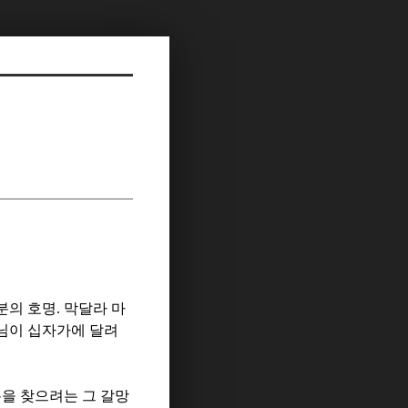
분의 호명
.
막달라 마
님이 십자가에 달려
을 찾으려는 그 갈망