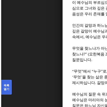
이 예수님의 부르심
심으로 그녀와 깊은
음성은 우리 존재를
인간의 갈망과 하느
깊은 갈망이 예수님
속에서
,
예수님은 우
무엇을 찾느냐가 아
찾느냐
?" (
요한복음
질문입니다
.
“
무엇
”
에서
“
누구
”
로
‘
무엇
’
을 찾는 삶은 
제시하십니다
.
갈망의
목록
열기
예수님의 질문 속 위
예수님은 마리아의 
질문은 하느님 자신을