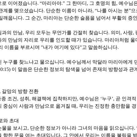
으로 이어졌습니다
. “
마리아야
.”
그 한마디
,
그 호명의 힘
,
예수님은
 관계를 맺으셨습니다
.
단순한 이름이 아니라
, “
나를 아시는 분
”
으
 일깨웁니다
.
그 순간
,
마리아는 단순한 슬픔을 넘어서 부활의 증
님과의 만남
,
우리 모두는 무언가를 간절히 찾습니다
.
의미
,
사랑
,
과의 만남의 자리로 우리를 인도할 때가 있습니다
.
마리아처럼 울
리 이름을 부르시며
"
내가 여기에 있다
"
고 말씀하십니다
.
닌 누구를 찾느냐고 물으십니다
.
예수님께서 막달라 마리아에게 
20:15)
이 말씀은 단순한 정보의 탐색을 넘어 존재의 방향성과 관
,
갈망의 방향 전환
종종 조건
,
성취
,
해결책에 집착하지만
,
예수님은
‘
누구
’,
곧 인격적
 중심이 사람과 만남으로 옮겨질 때
,
우리는 진정한 충만함을 
로와 초대
눈물을 보시고
,
단순한 정보가 아니라 그녀의 마음을 읽으십니다
. 
 향한 문을 여는 초대입니다
.
그 안에서 우리는 이름을 불림을 