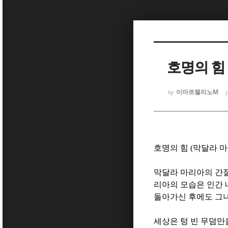
Sketchbook
Sketchbook
호명의 힘
이마르첼리노M
by
Sketchbook
Sketchbook
호명의 힘
(
막달라 
막달라 마리아의 간
리아의 모습은 인간
돌아가신 후에도 그
세상은 텅 빈 무덤