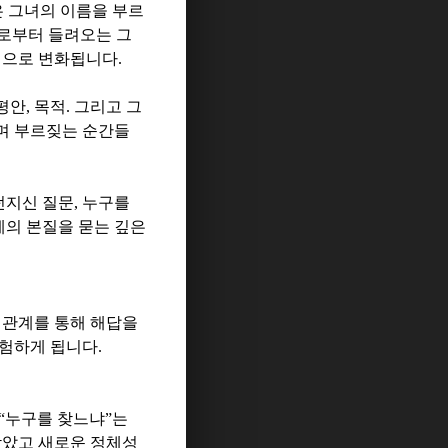
 그녀의 이름을 부르
로부터 들려오는 그
인으로 변화됩니다
.
평안
,
목적
.
그리고 그
며 부르짖는 순간들
던지신 질문
,
누구를
계의 본질을 묻는 깊은
 관계를 통해 해답을
경험하게 됩니다
.
“
누구를 찾느냐
”
는
받았고 새로운 정체성