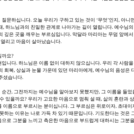
 질문하십니다
.
오늘 우리가 구하고 있는 것이
‘
무엇
’
인지
,
아니
때
,
하느님과의 친밀한 관계로 나아가는 길이 열립니다
.
예수님의
의 깊은 곳을 깨우는 부르심입니다
.
막달라 마리아는 무덤 앞에서
 열리고 마음이 살아났습니다
.
일까요
?
현입니다
.
하느님은 이름 없이 대하지 않으십니다
.
우리 각 사람
의 회복
,
상실과 눈물 가운데 있던 마리아에게
,
예수님의 음성은 
 주셨습니다
.
 순간
,
그전까지는 예수님을 알아보지 못했지만
,
그 이름을 들었
 수 있을까요
?
우리가 고요한 마음으로 멈춰 설 때
,
삶의 혼란과 
를 이름으로 부르시는 분이십니다
.
그 부르심은 위로이자
,
초대이
 못하는 이유는 나로 가득 차 있기 때문입니다
.
기도한다는 것은 
음으로 그분을 느끼고 측은한 마음으로 부드럽게 대하시는 그분