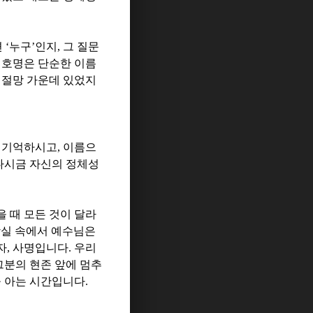
면
‘
누구
’
인지
,
그 질문
 호명은 단순한 이름
 절망 가운데 있었지
을 기억하시고
,
이름으
다시금 자신의 정체성
을 때 모든 것이 달라
상실 속에서 예수님은
자
,
사명입니다
.
우리
그분의 현존 앞에 멈추
을 아는 시간입니다
.