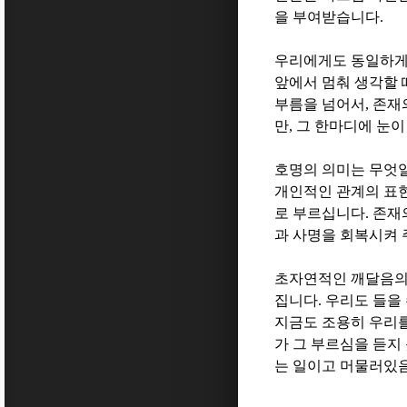
을 부여받습니다
.
우리에게도 동일하게
앞에서 멈춰 생각할 
부름을 넘어서
,
존재
만
,
그 한마디에 눈이
호명의 의미는 무엇
개인적인 관계의 표
로 부르십니다
.
존재
과 사명을 회복시켜
초자연적인 깨달음의
집니다
.
우리도 들을
지금도 조용히 우리
가 그 부르심을 듣지
는 일이고 머물러있