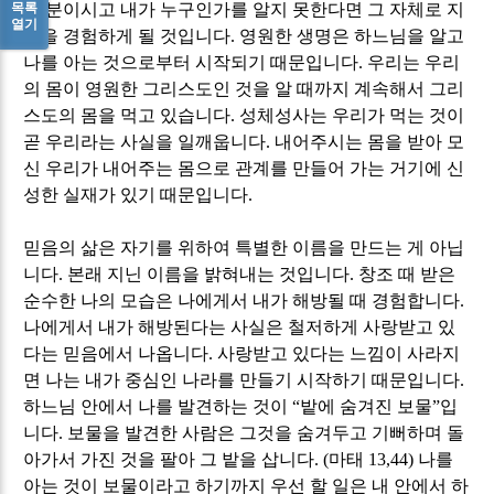
목록
떤 분이시고 내가 누구인가를 알지 못한다면 그 자체로 지
열기
옥을 경험하게 될 것입니다
.
영원한 생명은 하느님을 알고
나를 아는 것으로부터 시작되기 때문입니다
.
우리는 우리
의 몸이 영원한 그리스도인 것을 알 때까지 계속해서 그리
스도의 몸을 먹고 있습니다
.
성체성사는 우리가 먹는 것이
곧 우리라는 사실을 일깨웁니다
.
내어주시는 몸을 받아 모
신 우리가 내어주는 몸으로 관계를 만들어 가는 거기에 신
성한 실재가 있기 때문입니다
.
믿음의 삶은 자기를 위하여 특별한 이름을 만드는 게 아닙
니다
.
본래 지닌 이름을 밝혀내는 것입니다
.
창조 때 받은
순수한 나의 모습은 나에게서 내가 해방될 때 경험합니다
.
나에게서 내가 해방된다는 사실은 철저하게 사랑받고 있
다는 믿음에서 나옵니다
.
사랑받고 있다는 느낌이 사라지
면 나는 내가 중심인 나라를 만들기 시작하기 때문입니다
.
하느님 안에서 나를 발견하는 것이
“
밭에 숨겨진 보물
”
입
니다
.
보물을 발견한 사람은 그것을 숨겨두고 기뻐하며 돌
아가서 가진 것을 팔아 그 밭을 삽니다
. (
마태
13,44)
나를
아는 것이 보물이라고 하기까지 우선 할 일은 내 안에서 하