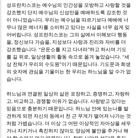
성프란치스코는 예수님의 인간성을 모방하고 사랑할 것을
강조했지 단지 예수님의 신성만을 예배하도록 강조한 것
이 아니었습니다
.
우리는 예수님을 따르기보다 예배에 너
무나 많은 에너지를 소비하고 있다는 사실을 너무 쉽게 잊
어버립니다
.
성프란치스코는 그의 삶에서 이해보다 행동
을
,
정신보다 가슴을
,
지성보다 사랑과 진리와 자비를 더
강조했습니다
. “
은둔소를 지고 다녀라
”
하고 하시며 기도
를 길 위로
,
일상생활의 활동 속으로 옮겨 놓았습니다
. “
세
상 전체가 우리의 수도원
”
이기 때문입니다
.
기도문과 희생
의 숫자에 관심을 기울이는 한 우리는 하느님을 알 수가 없
습니다
.
하느님과 연결된 일상의 삶은 포장하고
,
증명하고
,
자랑하
고
,
비교하고
,
경쟁할 이유가 없습니다
.
사랑받고 있다는
믿음으로 충분하기 때문입니다
.
하느님 안에 있는나를 발
견하게 되면 자신의 등에서 천 근 무게가 떨어져 나가는 것
처럼 가볍습니다
.
더 이상 그 어떤 이상적인 자아상을 세우
거나 지키거나 촉진하지 않아도 양심에 불안을 주거나 해