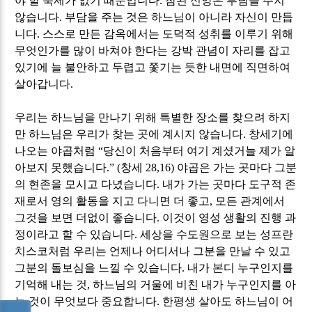
야 할 숙제가 없기 때문입니다
.
참된 신앙은 부담을 주지
않습니다
.
부담을 주는 것은 하느님이 아니라 자신이 만듭
니다
.
스스로 만든 감옥에서는 도덕적 성취를 이루기 위해
무엇인가를 많이 바쳐야 한다는 강박 관념이 자리를 잡고
있기에 늘 불안하고 두렵고 쫓기는 듯한 내면에 직면하여
살아갑니다
.
우리는 하느님을 만나기 위해 특별한 장소를 찾으려 하지
만 하느님은 우리가 찾는 곳에 계시지 않습니다
.
창세기에
나오는 야곱처럼
“
당신이 처음부터 여기 계셨거늘 제가 알
아보지 못했습니다
.” (
창세
28,16)
야곱은 가는 곳마다 그분
의 현존을 모시고 다녔습니다
.
내가 가는 곳마다 도구적 존
재로서 영의 활동을 지고 다니면 더 좋고
,
모든 관계에서
그것을 보면 더없이 좋습니다
.
이것이 영성 생활의 진행 과
정이라고 할 수 있습니다
.
세상을 수도원으로 보는 성프란
치스코처럼 우리는 언제나 어디서나 그분을 만날 수 있고
그분의 돌보심을 느낄 수 있습니다
.
내가 본디 누구인지를
기억해 내는 것
,
하느님의 거울에 비친 내가 누구인지를 아
는 것이 무엇보다 중요합니다
.
한평생 살아도 하느님이 어