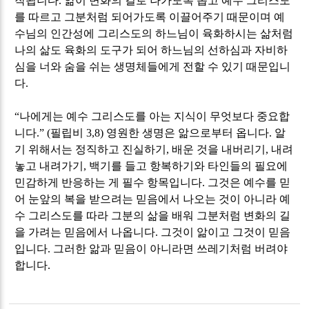
작됩니다
.
앎이 변화의 길로 나가도록 돕고 예수 그리스도
를 따르고 그분처럼 되어가도록 이끌어주기 때문이며 예
수님의 인간성에 그리스도의 하느님이 육화하시는 삶처럼
나의 삶도 육화의 도구가 되어 하느님의 선하심과 자비하
심을 너와 숨을 쉬는 생명체들에게 전할 수 있기 때문입니
다
.
“
나에게는 예수 그리스도를 아는 지식이 무엇보다 중요합
니다
.” (
필립비
3,8)
영원한 생명은 앎으로부터 옵니다
.
알
기 위해서는 정직하고 진실하기
,
배운 것을 내버리기
,
내려
놓고 내려가기
,
백기를 들고 항복하기와 타인들의 필요에
민감하게 반응하는 게 필수 항목입니다
.
그것은 예수를 믿
어 눈앞의 복을 받으려는 믿음에서 나오는 것이 아니라 예
수 그리스도를 따라 그분의 삶을 배워 그분처럼 변화의 길
을 가려는 믿음에서 나옵니다
.
그것이 앎이고 그것이 믿음
입니다
.
그러한 앎과 믿음이 아니라면 쓰레기처럼 버려야
합니다
.