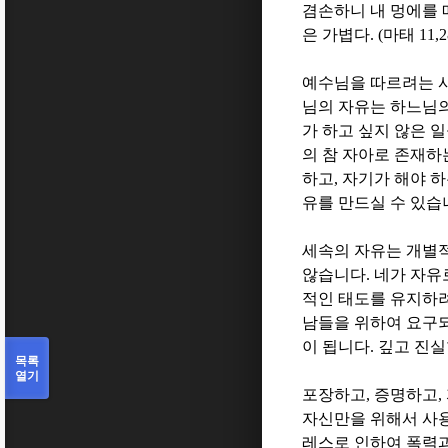
겸손하니 내 멍에를 
은 가볍다
. (
마태
11,2
예수님을 따르려는 
님의 자유는 하느님
가 하고 싶지 않은 
의 참 자아로 존재
하고
,
자기가 해야 하
유를 만드실 수 있습
세속의 자유는 개별
않습니다
.
네가 자유
적인 태도를 유지하
남들을 위하여 요구
이 됩니다
.
깊고 진실
목록
열기
포장하고
,
증명하고
,
자신만을 위해서 사
레스로 인하여 폭력