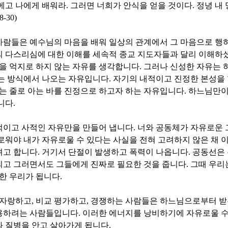
메고 나에게 배워라
.
그러면 너희가 안식을 얻을 것이다
.
정녕 내 
8-30)
사람들은 예수님의 마음을 배워 일상의 관계에서 그 마음으로 행
의 다스리심에 대한 이해를 세속적 종교 지도자들과 달리 이해하
일을 억지로 하지 않는 자유를 생각합니다
.
그러나 신성한 자유는 
하는 방식에서 나오는 자유입니다
.
자기의 내적이고 진정한 본성을 
는 줄로 아는 바를 진정으로 하고자 하는 자유입니다
.
하느님만이
니다
.
적이고 사적인 자유만을 만들어 냅니다
.
너와 공동체가 자유로운 
로워야 내가 자유로울 수 있다는 사실을 전혀 고려하지 않은 채
려고 합니다
.
거기서 단절이 발생하고 폭력이 나옵니다
.
공동선은
되고 그러면서도 그들에게 진짜로 필요한 것을 줍니다
.
그때 우리
한 우리가 됩니다
.
자랑하고
,
비교 평가하고
,
경쟁하는 사람들은 하느님으로부터 받
용하려는 사람들입니다
.
이러한 에너지를 낭비하기에 자유로울 수
과 질병을 안고 살아가게 됩니다
.