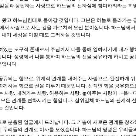
 믿음과 응답하는 사랑으로 하느님의 선하심에 참여하리라는 희
 왔고 하느님한테로 돌아갈 것입니다
.
그분은 하늘로 올라가는 
땅에서 사람으로 사는 길을 가르치러 오신 분이십니다
.
하느님께서
 내가 세상을 마칠 때도 그러하실 것입니다
.
려있는 도구적 존재로서 주님께서 나를 통해 일하시기에 내가 행
입니다
.
성령께서 나를 통하여 하느님의 선을 공유하게 하시고 공
문입니다
.
 공유되는 힘으로
,
위계적 관계를 내어주는 사랑으로
,
완전하게 뒤
 함께하는 힘으로 선을 이루기 때문입니다
.
신적인 힘을 공유함으
는 사랑
,
내려가는 사랑
,
허용하는 사랑
,
놓아주는 사랑이 나옵니
 모든 관계를 변화시키는 힘입니다
.
삼위일체 하느님의 관계적 
는 것입니다
.
으로 분출된 얼굴에서 드러납니다
.
그 기쁨이 새로운 관계를 창
제 우리들의 관계로 이사를 오셨습니다
.
하느님의 영광은 우리들의