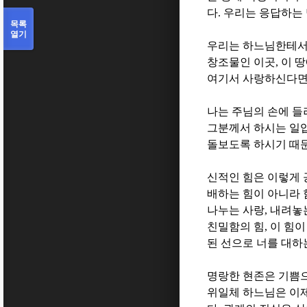
다
.
우리는 응답하는
목록
열기
우리는 하느님한테서
창조물인 이곳
,
이 
여기서 사랑하신다면
나는 주님의 손에 들
그분께서 하시는 일
돌보도록 하시기 때
신적인 힘은 이렇게
배하는 힘이 아니라
나누는 사랑
,
내려놓
친밀함의 힘
,
이 힘이
된 선으로 너를 대하
명랑한 현존은 기쁨
위일체 하느님은 이