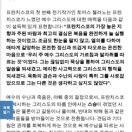
프란치스코의 첫 번째 전기작가인 토마스 첼라노는 프란
치스코가 느꼈던 예수 그리스도에 대한 매력을 다음과 같
이 설득력 있게 표현합니다
:
“
프란치스코의 가장 높은 지
향과 주된 바람과 최고의 결심은 복음을 완전하게 늘 실행
하는 것이었고
,
조금도 한눈을 팔지 않고
,
열의를 다하여
애타게 갈망하는 온전한 정신과 뜨겁게 타오르는 온전한
마음으로
‘
우리 주 예수 그리스도의 가르침과 발자취를 따
르는 것
’
이었다
.
그는 끊임없이 묵상을 통하여 그리스도의
말씀을 되새겼고
,
예리한 사고력으로 그리스도의 행적을
되새겼다
.
육화의 겸손과 수난의 사랑이 특히 그를 사로잡
았으므로 그는 다른 것은 생각하고 싶지도 않았다
”.
예수의 수난과 죽음은
,
야훼 종의 절정으로서
,
프란치스코
가 제시하는 그리스도의 따름 안에서는
스승
이 겪었던 시
목록
련들은 물론이고 갈등이나 몰이해
,
반대와 박해 등과 같은
열기
어려움들을 받아들이는 것으로 전환됩니다
.
견딤과 기다
림은 관계를 회복하게 하는 것으로 써 예수님을 따르는 사