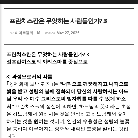
Sketchbook5, 스케치북5
Sketchbook5, 스케치북5
프란치스칸은 무엇하는 사람들인가? 3
이마르첼리노M
May 27, 2025
by
posted
프란치스칸은 무엇하는 사람들인가
? 3
Sketchbook5, 스케치북5
Sketchbook5, 스케치북5
성프란치스코의 까리스마를 중심으로
3)
과정으로서의 따름
｢
형제회에 보낸 편지
｣
는
“
내적으로 깨끗해지고 내적으로
빛을 받고 성령의 불에 점화되어 당신의 사랑하시는 아드
님 우리 주 예수 그리스도의 발자취를 따를 수 있게 하소
서
”
프란치스코의 정신에 의하면
,
하느님의 뜻이라는 초점
은 하느님께서 원하시는 것을 인식하고 하느님께서 좋아
하시는 것을 원하는 것이며
,
인간의 수용성은 성령의 불꽃
을 통하여 이루어지는 정화와 내적인 조명을 말하는 것입
니다
.