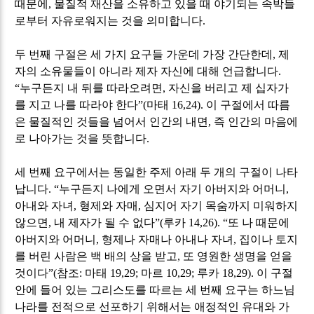
때문에
,
물질적 재산을 소유하고 있을 때 야기되는 속박들
로부터 자유로워지는 것을 의미합니다
.
두 번째 구절은 세 가지 요구들 가운데 가장 간단한데
,
제
자의 소유물들이 아니라 제자 자신에 대해 언급합니다
.
“
누구든지 내 뒤를 따라오려면
,
자신을 버리고 제 십자가
를 지고 나를 따라야 한다
”(
마태
16,24).
이 구절에서 따름
은 물질적인 것들을 넘어서 인간의 내면
,
즉 인간의 마음에
로 나아가는 것을 뜻합니다
.
세 번째 요구에서는 동일한 주제 아래 두 개의 구절이 나타
납니다
. “
누구든지 나에게 오면서 자기 아버지와 어머니
,
아내와 자녀
,
형제와 자매
,
심지어 자기 목숨까지 미워하지
않으면
,
내 제자가 될 수 없다
”(
루카
14,26). “
또 나 때문에
아버지와 어머니
,
형제나 자매나 아내나 자녀
,
집이나 토지
를 버린 사람은 백 배의 상을 받고
,
또 영원한 생명을 얻을
것이다
”(
참조
:
마태
19,29;
마르
10,29;
루카
18,29).
이 구절
안에 들어 있는 그리스도를 따르는 세 번째 요구는 하느님
나라를 전적으로 선포하기 위해서는 애정적인 유대와 가