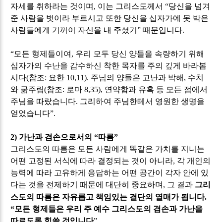
자세를 취하라는 것이며
,
이는 그리스도께서
“
당신을 넘겨
준 사람을 벗이라 부르시고 또한 당신을 십자가에 못 박은
사람들에게 기꺼이 자신을 내 주셨기
”
때문입니다
.
“
모든 형제들이여
,
우리 모두 당신 양들을 속량하기 위해
십자가의 수난을 감수하신 착한 목자를 주의 깊게 바라봅
시다
(
참조
:
요한
10,11).
주님의 양들은 고난과 박해
,
수치
와 굶주림
(
참조
:
로마
8,35),
연약함과 유혹 등 모든 점에서
주님을 따랐습니다
.
그리하여 주님한테서 영원한 생명을
얻었습니다
”.
2)
가난과 겸손으로서의
“
따름
”
그리스도의 따름은 모든 사람에게 똑같은 가치를 지니는
어떤 고정된 서식에 따라 결정되는 것이 아니라
,
각 개인의
능력에 따라 고유하게 응답하는 어떤 공간이 각자 안에 있
다는 것을 전제하기 때문에 대단히 중요하며
,
그 결과
그리
스도의 따름은 자유롭고 책임있는 결단의 열매가 됩니다
.
“
모든 형제들은 우리 주 예수 그리스도의 겸손과 가난을
따르도록 힘쓸 것입니다
”.