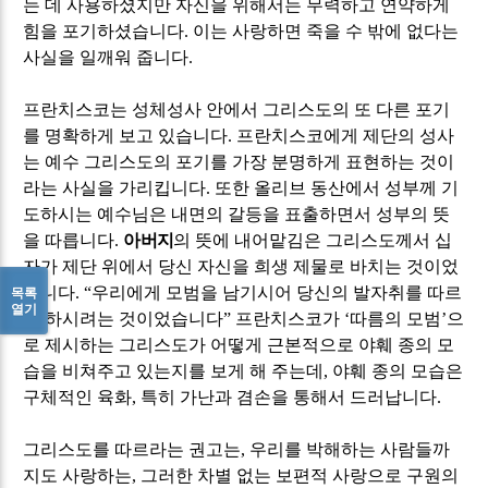
는 데 사용하셨지만 자신을 위해서는 무력하고 연약하게
힘을 포기하셨습니다
.
이는 사랑하면 죽을 수 밖에 없다는
사실을 일깨워 줍니다
.
프란치스코는 성체성사 안에서 그리스도의 또 다른 포기
를 명확하게 보고 있습니다
.
프란치스코에게 제단의 성사
는 예수 그리스도의 포기를 가장 분명하게 표현하는 것이
라는 사실을 가리킵니다
.
또한 올리브 동산에서 성부께 기
도하시는 예수님은 내면의 갈등을 표출하면서 성부의 뜻
을 따릅니다
.
아버지
의 뜻에 내어맡김은 그리스도께서 십
자가 제단 위에서 당신 자신을 희생 제물로 바치는 것이었
습니다
. “
우리에게 모범을 남기시어 당신의 발자취를 따르
목록
열기
게 하시려는 것이었습니다
”
프란치스코가
‘
따름의 모범
’
으
로 제시하는 그리스도가 어떻게 근본적으로 야훼 종의 모
습을 비쳐주고 있는지를 보게 해 주는데
,
야훼 종의 모습은
구체적인 육화
,
특히 가난과 겸손을 통해서 드러납니다
.
그리스도를 따르라는 권고는
,
우리를 박해하는 사람들까
지도 사랑하는
,
그러한 차별 없는 보편적 사랑으로 구원의