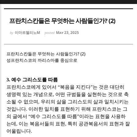
Sketchbook5, 스케치북5
Sketchbook5, 스케치북5
프란치스칸들은 무엇하는 사람들인가? (2)
이마르첼리노M
May 23, 2025
by
posted
프란치스칸들은 무엇하는 사람들인가? (2)
성프란치스코의 까리스마를 중심으로
Sketchbook5, 스케치북5
Sketchbook5, 스케치북5
3.
예수 그리스도를 따름
프란치스코에게 있어서
“
복음을 지킨다
”
는 것은 대단히
생명력 있는 개념으로
,
어떤 규범들을 실현하는 것으로 축
소될 수 없으며
,
우리의 삶을 그리스도의 삶과 일치시키는
것입니다
.
이러한 일치를 표현하기 위해 프란치스코는 그
의 글에서
“
예수 그리스도를 따름
”
이라는 표현을 사용하
는데
,
이는 복음서들의 표현
,
특히 공관복음서의 표현과 잘
어울립니다
.