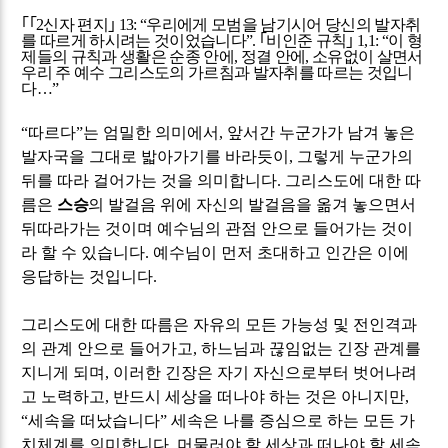
｢｢
2
신자 편지
｣
13: “
우리에게 모범을 남기시어 당신의 발자취
를 따르게 하시려는 것이었습니다
”.
｢
비인준 규칙
｣
1,1: “
이 형
제들의 규칙과 생활은 순종 안에
,
정결 안에
,
소유없이 살면서
우리 주 예수 그리스도의 가르침과 발자취를 따르는 것입니
다
…
”
“
따르다
”
는 엄밀한 의미에서
,
앞서간 누군가가 남겨 놓은
발자국을 그대로 밟아가기를 바라듯이
,
그렇게 누군가의
뒤를 따라 걸어가는 것을 의미합니다
.
그리스도에 대한 따
름은
스승
의 발걸음 위에 자신의 발걸음을 옮겨 놓으면서
뒤따라가는 것이며 예수님의 관점 안으로 들어가는 것이
라 할 수 있습니다
.
예수님이 먼저 초대하고 인간은 이에
응답하는 것입니다
.
그리스도에 대한 따름은 자유의 모든 가능성 및 전인격과
의 관계 안으로 들어가고
,
하느님과 끊임없는 긴장 관계를
지니게 되며
,
이러한 긴장은 자기 자신으로부터 벗어나려
고 노력하고
,
반드시 세상을 떠나야 하는 것은 아니지만
,
“
세속을 떠났습니다
”
세속은 나를 증심으로 하는 모든 가
치체계를 의미합니다
.
머물러야 할 세상과 떠나야 할 세속