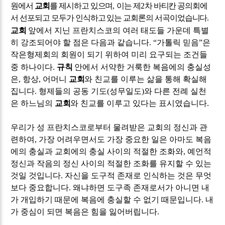
원에서
교회
를 제시하고 있으며
,
이는 제
2
차 바티칸 공의회에
서 선포되고 모두가 인식하고 있는 교회론의 서곡이었습니다
.
교회
앞에서 지닌 프란치스코의 여러 태도들 가운데 특별
히 강조되어야 할 점은 다음과 같습니다
. “
가톨릭 믿음
”
은
작은형제회의 회원이 되기 위하여 미리 요구되는 조건들
중 하나이다
.
규칙
안에서 서약한 거룩한 복음에의 충실성
은
,
항상
,
어머니
교회
와 친교를 이루는 삶을 통해 확실해
집니다
.
형제들의 공동 기도
(
성무일도
)
와 다른 전례 실천
은 하느님의
교회
와 친교를 이루고 있다는 표시였습니다
.
우리가 성 프란치스코로부터 물려받은 교회의 정신과 관
련하여
,
가장 어려우면서도 가장 중요한 일은 아마도 복음
에의 충실과 교회에의 충실 사이의 적절한 조화와
,
예언적
정신과 작음의 정신 사이의 적절한 조화를 유지할 수 있는
것일 것입니다
.
자신을 도구적 존재로 인식하는 것은 무엇
보다 중요합니다
.
왜냐하면 도구족 존재로서가 아니면 내
가 개입하기 때문에 복음에 충실할 수 없기 때문입니다
.
내
가 중심이 되면 복음은 힘을 잃어버립니다
.