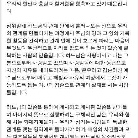
우리의 헌신과 충실과 철저함을 함축하고 있기 때문입니
다
.
삼위일체 하느님의 관계 안에서 흘러나오는 선으로 우리
의 관계를 만들어가는 과정에서 주님의 영과 그 영의 거룩
한 활동을 간직하고 관계 안에 선이 흐르게 하려는 마음이
무엇보다 우선적으로 자리를 잡도록 하는 것이 말씀에 굴
복하는 사람의 믿음입니다
.
하느님은 사랑이시고 나는 그
분으로부터 사랑받고 있으며 사랑받음에 대한 응답으로
자신의 자유를 내어드리려는 마음
,
온유하고 겸손하신 예
수님으로부터 배우고 해방과 자유의 여정에서 그것이 가
능하도록 돕는 가난과 겸손으로 관계의 실재를 사는 사람
들입니다
.
하느님의 말씀을 통하여 계시되고 계시된 말씀을 받아들
여 아버지의 뜻으로 실행하려는 구체적인 삶은
,
우리와 함
께 사는 형제자매들이나 우리가 섬기는 사람들과 특별한
관계를 맺는 영역에로 들어가야 하며
,
매일의 사건들과 모
든 피조물들을 통해서도 계시되는 하느님의 목소리와도