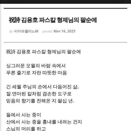
Sketchbook5, 스케치북5
Sketchbook5, 스케치북5
祝詩 김용호 파스칼 형제님의 팔순에
이마르첼리노M
May 16, 2025
by
posted
祝詩
김용호 파스칼 형제님의 팔순에
Sketchbook5, 스케치북5
Sketchbook5, 스케치북5
싱그러운 오월의 바람 속에서
푸른 줄기로 자란 따뜻한 마음
긴 세월 주님의 손에서 다듬어진 삶
,
잘 연마된 칼처럼 겸손한 도구로
믿음의 향기를 전해온 지 팔십 년
.
들에서 사는 중이
산에서 사는 중을 흉내를 내려는 건지
스님의 머리를 하고