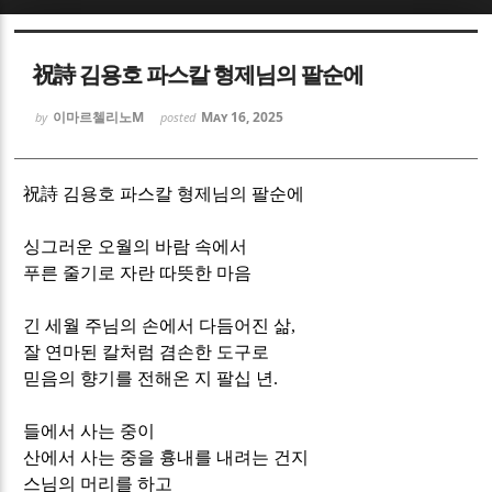
Sketchbook5, 스케치북5
Sketchbook5, 스케치북5
祝詩 김용호 파스칼 형제님의 팔순에
이마르첼리노M
May 16, 2025
by
posted
祝詩
김용호 파스칼 형제님의 팔순에
Sketchbook5, 스케치북5
Sketchbook5, 스케치북5
싱그러운 오월의 바람 속에서
푸른 줄기로 자란 따뜻한 마음
긴 세월 주님의 손에서 다듬어진 삶
,
잘 연마된 칼처럼 겸손한 도구로
믿음의 향기를 전해온 지 팔십 년
.
들에서 사는 중이
산에서 사는 중을 흉내를 내려는 건지
스님의 머리를 하고