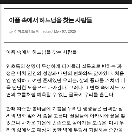
Sketchbook5, 스케치북5
Sketchbook5, 스케치북5
아픔 속에서 하느님을 찾는 사람들
이마르첼리노M
May 07, 2025
by
posted
아픔 속에서 하느님을 찾는 사람들
Sketchbook5, 스케치북5
Sketchbook5, 스케치북5
연초록의 생명이 무성하게 피어올라 실록으로 변하는 과
정은 마치 인간의 성장과 내면의 변화와도 닮아있다
.
처음
엔 연약하고 여린 존재였던 우리는
,
삶의 풍파를 거치며 더
욱 단단한 모습으로 나아간다
.
그러나 그 변화 속에서도 자
연의 흐름처럼 예측할 수 없는 굴곡이 우리를 흔든다
.
한때 따스한 봄바람에 기쁨을 누리던 생명들은 급격한 날
씨의 변화 앞에서 숨을 고른다
.
꿀벌들이 아카시아 꽃을 찾
았으나 차가운 기온에 빈손으로 돌아가는 모습은
,
마치 우
리의 삶에서도 예상치 못한 벽에 부딪혀 좌절하는 순간을