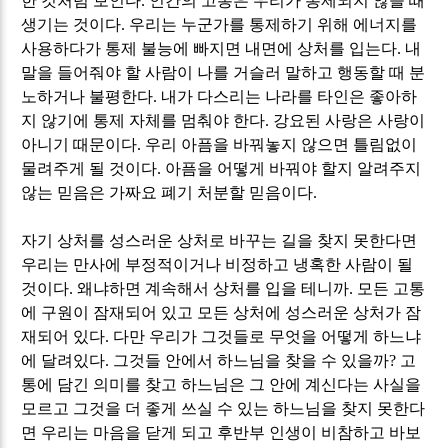
한 것처럼 보인다
.
인간의 고통은 우리가 통제되지 않을 때
생기는 것이다
.
우리는 누군가를 통제하기 위해 에너지를
사용하다가 통제 불능에 빠지면 내면에 상처를 입는다
.
내
말을 들어줘야 할 사람이 나를 거슬러 말하고 행동할 때 분
노하거나 불평한다
.
내가 다스리는 나라를 타인은 좋아하
지 않기에 통제 자체를 멈춰야 한다
.
강요된 사랑은 사랑이
아니기 때문이다
.
우리 아픔을 바꿔놓지 않으면 틀림없이
물려주게 될 것이다
.
아픔을 어떻게 바꿔야 할지 알려주지
않는 믿음은 가짜요 폐기 처분할 믿음이다
.
자기 상처를 성스러운 상처로 바꾸는 길을 찾지 못한다면
우리는 만사에 부정적이거나 비정하고 냉혹한 사람이 될
것이다
.
왜냐하면 계속해서 상처를 입을 테니까
.
모든 고통
에 구원이 잠재되어 있고 모든 상처에 성스러운 상처가 잠
재되어 있다
.
다만 우리가 그것들로 무엇을 어떻게 하느냐
에 달려있다
.
그것들 안에서 하느님을 찾을 수 있을까
?
고
통에 담긴 의미를 찾고 하느님은 그 안에 계신다는 사실을
모르고 그것을 더 좋게 쓰실 수 있는 하느님을 찾지 못한다
면 우리는 마음을 닫게 되고 후반부 인생이 비참하고 바보