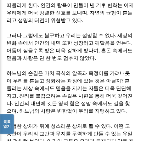
떠올리게 한다
.
인간의 탐욕이 만들어 낸 기후 변화는 이제
우리에게 더욱 강렬한 신호를 보내며
,
자연의 균형이 흔들
리고 생명의 터전이 위협받고 있다
.
그러나 그럼에도 불구하고 우리는 절망할 수 없다
.
세상의
변화 속에서 인간의 내면 또한 성장하고 깨달음을 얻는다
.
어둠이 짙을수록 빛은 더욱 강하게 빛나며
,
혼돈 속에서도
믿음과 사랑은 단 한 번도 멈추지 않았다
.
하느님의 손길은 마치 곡식의 알곡과 쭉정이를 가려내듯
이 우리를 흔들고 정화하는 과정에 있는 것은 아닐지
?
흔
들리는 세상 속에서도 믿음을 지키는 자들은 더욱 단단해
지고
,
진리를 붙잡으려는 손길은 시련을 통해 더욱 깊어진
다
.
인간의 내면에 깃든 영적 힘은 절망 속에서도 길을 찾
으며
,
하느님의 사랑은 변함없이 우리를 지탱하고 있다
.
목록
평범한 상처가 뒤에 성스러운 상처로 될 수 있다
.
어떤 고
열기
통만이 우리의 교만과 무지를 무력하게 만들 수 있는 유일