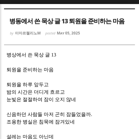
Sketchbook5, 스케치북5
Sketchbook5, 스케치북5
병동에서 쓴 묵상 글 13 퇴원을 준비하는 마음
이마르첼리노M
May 05, 2025
by
posted
병상에서 쓴 묵상 글
13
Sketchbook5, 스케치북5
Sketchbook5, 스케치북5
퇴원을 준비하는 마음
퇴원을 하루 앞두고
밤의 시간은 더디게 흐르고
눈빛은 절절하여 잠이 오지 않네
신음하던 사람들 마저 곤히 잠들었을까
.
조용한 병실은 침묵에 잠겨있네
설레는 마음도 아닌데