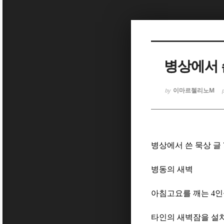
Sketchbook
Sketchbook
병상에서 
이마르첼리노M
by
Sketchbook
Sketchbook
병상에서 쓴 묵상 글
병동의 새벽
아침고요를 깨는
4
인
타인의 새벽잠을 설