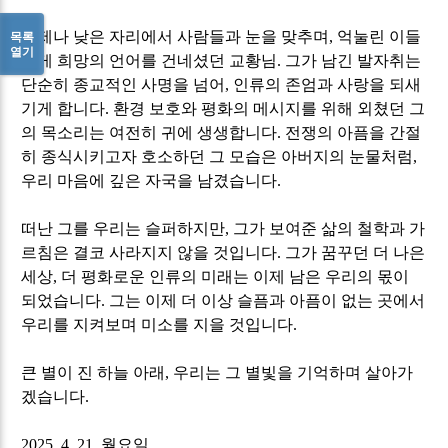
목록
언제나 낮은 자리에서 사람들과 눈을 맞추며
,
억눌린 이들
열기
에게 희망의 언어를 건네셨던 교황님
.
그가 남긴 발자취는
단순히 종교적인 사명을 넘어
,
인류의 존엄과 사랑을 되새
기게 합니다
.
환경 보호와 평화의 메시지를 위해 외쳤던 그
의 목소리는 여전히 귀에 생생합니다
.
전쟁의 아픔을 간절
히 종식시키고자 호소하던 그 모습은 아버지의 눈물처럼
,
우리 마음에 깊은 자국을 남겼습니다
.
떠난 그를 우리는 슬퍼하지만
,
그가 보여준 삶의 철학과 가
르침은 결코 사라지지 않을 것입니다
.
그가 꿈꾸던 더 나은
세상
,
더 평화로운 인류의 미래는 이제 남은 우리의 몫이
되었습니다
.
그는 이제 더 이상 슬픔과 아픔이 없는 곳에서
우리를 지켜보며 미소를 지을 것입니다
.
큰 별이 진 하늘 아래
,
우리는 그 별빛을 기억하며 살아가
겠습니다
.
2025, 4, 21.
월요일