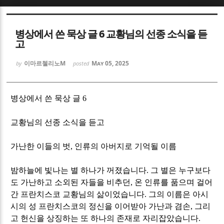
Sketchbook5, 스케치북5
Sketchbook5, 스케치북5
병상에서 쓴 묵상 글 6 교황님의 선종 소식을 듣
고
이마르첼리노M
May 05, 2025
by
posted
Sketchbook5, 스케치북5
Sketchbook5, 스케치북5
병상에서 쓴 묵상 글
6
교황님의 선종 소식을 듣고
가난한 이들의 벗
,
인류의 아버지로 기억될 이름
밤하늘에 빛나는 별 하나가 꺼졌습니다
.
그 별은 누구보다
도 가난하고 소외된 자들을 비추던
,
온 인류를 품으며 걸어
간 프란치스코 교황님의 삶이었습니다
.
그의 이름은 아시
시의 성 프란치스코의 정신을 이어받아 가난과 겸손
,
그리
고 헌신을 상징하는 또 하나의 존재로 자리잡았습니다
.