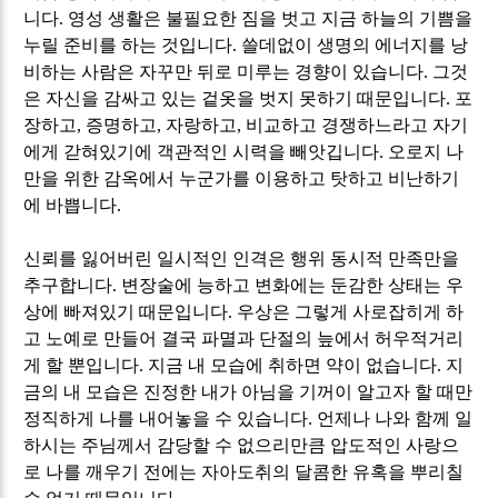
니다
.
영성 생활은 불필요한 짐을 벗고 지금 하늘의 기쁨을
누릴 준비를 하는 것입니다
.
쓸데없이 생명의 에너지를 낭
비하는 사람은 자꾸만 뒤로 미루는 경향이 있습니다
.
그것
은 자신을 감싸고 있는 겉옷을 벗지 못하기 때문입니다
.
포
장하고
,
증명하고
,
자랑하고
,
비교하고 경쟁하느라고 자기
에게 갇혀있기에 객관적인 시력을 빼앗깁니다
.
오로지 나
만을 위한 감옥에서 누군가를 이용하고 탓하고 비난하기
에 바쁩니다
.
신뢰를 잃어버린 일시적인 인격은 행위 동시적 만족만을
추구합니다
.
변장술에 능하고 변화에는 둔감한 상태는 우
상에 빠져있기 때문입니다
.
우상은 그렇게 사로잡히게 하
고 노예로 만들어 결국 파멸과 단절의 늪에서 허우적거리
게 할 뿐입니다
.
지금 내 모습에 취하면 약이 없습니다
.
지
금의 내 모습은 진정한 내가 아님을 기꺼이 알고자 할 때만
정직하게 나를 내어놓을 수 있습니다
.
언제나 나와 함께 일
하시는 주님께서 감당할 수 없으리만큼 압도적인 사랑으
로 나를 깨우기 전에는 자아도취의 달콤한 유혹을 뿌리칠