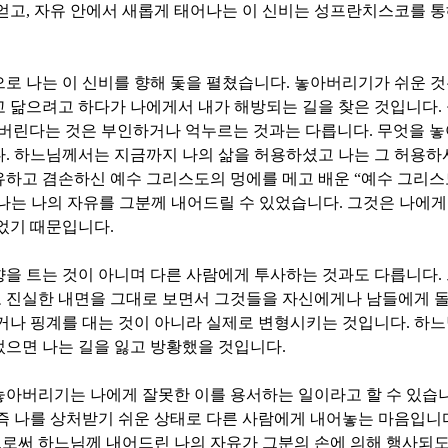
얻고
,
자유 안에서 새롭게 태어나는 이 신비는 성프란치스코를 
로 나는 이 신비를 향해 돛을 펼쳤습니다
.
놓아버리기가 쉬운 것
 닮으려고 하다가 나에게서 내가 해방되는 길을 찾은 것입니다
.
버린다는 것은 부인하거나 억누르는 것과는 다릅니다
.
무엇을 놓
다
.
하느님께서는 지금까지 나의 삶을 허용하셨고 나는 그 허용
유하고 겸손하신 예수 그리스도의 멍에를 메고 배운
“
예수 그리스
나는 나의 자유를 그분께 내어드릴 수 있었습니다
.
그것은 나에게
이었기 때문입니다
.
을 트는 것이 아니며 다른 사람에게 투사하는 것과도 다릅니다
.
 진실한 내면을 그대로 보면서 그것들을 자신에게나 남들에게 
나 핑계를 대는 것이 아니라 실제로 변형시키는 것입니다
.
하느
었으면 나는 길을 잃고 방황했을 것입니다
.
놓아버리기는 나에게 잘못한 이를 용서하는 일이라고 할 수 있습
즉 나를 상처받기 쉬운 상태로 다른 사람에게 내어놓는 마음입니
로써 하느님께 내어드린 나의 자유가 그분의 손에 의해 행사되