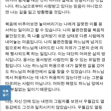
하거나 핑계를 대는 것이 아니라 실제로 변형시키는 것입
니다
.
하느님으로부터 사랑받고 있다는 믿음이 아니었으
면 나는 길을 잃고 방황했을 것입니다
.
복음에 비추어보면 놓아버리기는 나에게 잘못한 이를 용
서하는 일이라고 할 수 있습니다
.
나의 불완전함을 복음적
불안정으로
,
즉 나를 상처받기 쉬운 상태로 다른 사람에게
내어놓는 마음입니다
.
나의 불완전함을 하느님께 넘겨드
림으로써 하느님께 내어드린 나의 자유가 그분의 손에 의
해 행사되도록 하는 일입니다
.
이는 대단히 어려운 삶의 방
식입니다
.
용서는 용서받은 사람만이 할 수 있는 유일한 경
험입니다
.
나는 하느님의 허용으로 내가 잘못된 길을 갔어
도 하느님의 허용안에서 길을 찾을 수 있었습니다
.
하느님
께서 허용하시는 데 내가 허용하지 않는다면 나는 그분을
따르려는 사람이 아닙니다
.
어떠한 해명도 하느님 앞에서
는 부질없는 일이기 때문입니다
.
목록
열기
나는 자신 안에 있는 내면의 그림자를 보면서 우월감도 열
등감에도 그것과 일치시키지 않았습니다
.
우월감도 열등