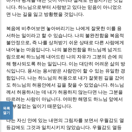
하거나 핑계를 대는 것이 아니라 실제로 변형시키는 것입
니다
.
하느님으로부터 사랑받고 있다는 믿음이 아니었으
면 나는 길을 잃고 방황했을 것입니다
.
복음에 비추어보면 놓아버리기는 나에게 잘못한 이를 용
서하는 일이라고 할 수 있습니다
.
나의 불완전함을 복음적
불안정으로
,
즉 나를 상처받기 쉬운 상태로 다른 사람에게
내어놓는 마음입니다
.
나의 불완전함을 하느님께 넘겨드
림으로써 하느님께 내어드린 나의 자유가 그분의 손에 의
해 행사되도록 하는 일입니다
.
이는 대단히 어려운 삶의 방
식입니다
.
용서는 용서받은 사람만이 할 수 있는 유일한 경
험입니다
.
나는 하느님의 허용으로 내가 잘못된 길을 갔어
도 하느님의 허용안에서 길을 찾을 수 있었습니다
.
하느님
께서 허용하시는 데 내가 허용하지 않는다면 나는 그분을
따르려는 사람이 아닙니다
.
어떠한 해명도 하느님 앞에서
는 부질없는 일이기 때문입니다
.
목록
열기
나는 자신 안에 있는 내면의 그림자를 보면서 우월감도 열
등감에도 그것과 일치시키지 않았습니다
.
우월감도 열등