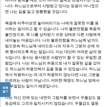
하거나 핑계를 대는 것이 아니라 실제로 변형시키는 것입
니다
.
하느님으로부터 사랑받고 있다는 믿음이 아니었으
면 나는 길을 잃고 방황했을 것입니다
.
복음에 비추어보면 놓아버리기는 나에게 잘못한 이를 용
서하는 일이라고 할 수 있습니다
.
나의 불완전함을 복음적
불안정으로
,
즉 나를 상처받기 쉬운 상태로 다른 사람에게
내어놓는 마음입니다
.
나의 불완전함을 하느님께 넘겨드
림으로써 하느님께 내어드린 나의 자유가 그분의 손에 의
해 행사되도록 하는 일입니다
.
이는 대단히 어려운 삶의 방
식입니다
.
용서는 용서받은 사람만이 할 수 있는 유일한 경
험입니다
.
나는 하느님의 허용으로 내가 잘못된 길을 갔어
도 하느님의 허용안에서 길을 찾을 수 있었습니다
.
하느님
께서 허용하시는 데 내가 허용하지 않는다면 나는 그분을
따르려는 사람이 아닙니다
.
어떠한 해명도 하느님 앞에서
는 부질없는 일이기 때문입니다
.
목록
열기
나는 자신 안에 있는 내면의 그림자를 보면서 우월감도 열
등감에도 그것과 일치시키지 않았습니다
.
우월감도 열등