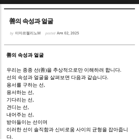
Sketchbook5, 스케치북5
Sketchbook5, 스케치북5
善의 속성과 얼굴
이마르첼리노M
Apr 02, 2025
by
posted
善
의 속성과 얼굴
Sketchbook5, 스케치북5
Sketchbook5, 스케치북5
우리는 종종 선
(
善
)
을 추상적으로만 이해하려 합니다
.
선의 속성과 얼굴을 살펴보면 다음과 같습니다
.
용서를 구하는 선
,
용서하는 선
,
기다리는 선
,
견디는 선
,
내어주는 선
,
받아들이는 선이며
이러한 선이 솔직함과 신비로움 사이의 균형을 잡아줍니
다
.