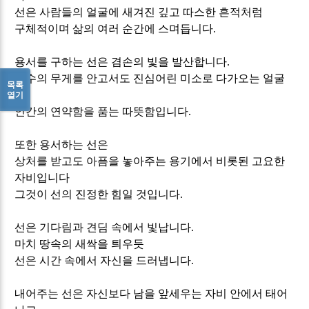
선은 사람들의 얼굴에 새겨진 깊고 따스한 흔적처럼
구체적이며 삶의 여러 순간에 스며듭니다
.
용서를 구하는 선은 겸손의 빛을 발산합니다
.
실수의 무게를 안고서도 진심어린 미소로 다가오는 얼굴
목록
은
열기
인간의 연약함을 품는 따뜻함입니다
.
또한 용서하는 선은
상처를 받고도 아픔을 놓아주는 용기에서 비롯된 고요한
자비입니다
그것이 선의 진정한 힘일 것입니다
.
선은 기다림과 견딤 속에서 빛납니다
.
마치 땅속의 새싹을 틔우듯
선은 시간 속에서 자신을 드러냅니다
.
내어주는 선은 자신보다 남을 앞세우는 자비 안에서 태어