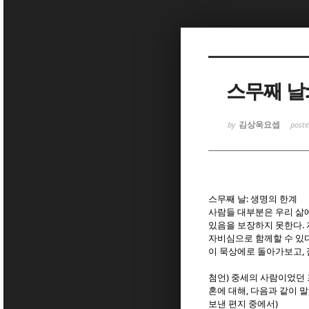
Sketchbook
Sketchbook
스무째 날
김상욱요셉
by
post
Sketchbook
Sketchbook
:
스무째 날
생명의 한계
사람들 대부분은 우리 삶
.
있음을 보장하지 못한다
자비심으로 함께할 수 있
,
이 묵상에로 돌아가보고
)
첨언
중세의 사람이었던 
,
혼에 대해
다음과 같이 
)
보낸 편지 중에서