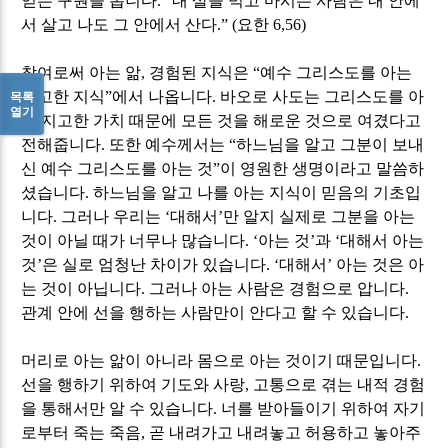
얻는 구원을 봅니다
. “
내 살을 먹고 마시는 사람은 내 안에
서 살고 나도 그 안에서 산다
.” (
요한
6,56)
참여로써 아는 앎
,
경험된 지식은
“
예수 그리스도를 아는
지고한 지식
”
에서 나옵니다
.
바오로 사도는 그리스도를 아
목록
열기
는 지고한 가치 때문에 모든 것을 해로운 것으로 여겼다고
전해줍니다
.
또한 예수께서는
“
하느님을 알고 그분이 보내
신 예수 그리스도를 아는 것
”
이 영원한 생명이라고 말씀하
셨습니다
.
하느님을 알고 나를 아는 지식이 믿음의 기초입
니다
.
그러나 우리는
‘
대해서
’
만 알지 실제로 그분을 아는
것이 아닐 때가 너무나 많습니다
. ‘
아는 것
’
과
‘
대해서 아는
것
’
은 실로 엄청난 차이가 있습니다
. ‘
대해서
’
아는 것은 아
는 것이 아닙니다
.
그러나 아는 사람은 경험으로 압니다
.
관계 안에 선을 행하는 사람만이 안다고 할 수 있습니다
.
머리로 아는 앎이 아니라 몸으로 아는 것이기 때문입니다
.
선을 행하기 위하여 기도와 사랑
,
고통으로 겪는 내적 경험
을 통해서만 알 수 있습니다
.
너를 받아들이기 위하여 자기
로부터 죽는 죽음
,
곧 내려가고 내려놓고 허용하고 놓아주