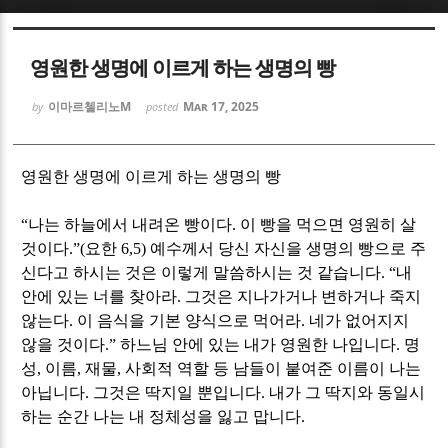
Sketchbook5, 스케치북5
Sketchbook5, 스케치북5
영원한 생명에 이르게 하는 생명의 빵
이마르첼리노M
Mar 17, 2025
by
posted
영원한 생명에 이르게 하는 생명의 빵
Sketchbook5, 스케치북5
Sketchbook5, 스케치북5
“
나는 하늘에서 내려온 빵이다
.
이 빵을 먹으면 영원히 살
것이다
.”(
요한
6,5)
예수께서 당신 자신을 생명의 빵으로 주
신다고 하시는 것은 이렇게 말씀하시는 것 같습니다
. “
내
안에 있는 너를 찾아라
.
그것은 지나가거나 변하거나 죽지
않는다
.
이 음식을 기본 양식으로 먹어라
.
네가 없어지지
않을 것이다
.”
하느님 안에 있는 내가 영원한 나입니다
.
명
성
,
이름
,
재물
,
사회적 역할 등 남들이 붙여준 이름이 나는
아닙니다
.
그것은 딱지일 뿐입니다
.
내가 그 딱지와 동일시
하는 순간 나는 내 정체성을 잃고 맙니다
.