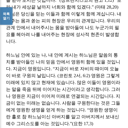
를 받아 모시는 것입니다
.” (
성프란치스코의 권고
1,12) “
보
라 내가 세상끝 날까지 너희와 함께 있겠다
.” (
마태
28,20)
주님은 당신을 믿는 이들과 함께 이렇게 함께 계십니다
.
내
목록
열기
어주는 몸과 쏟는 피의 현장은 우리의 관계입니다
.
우리의
관계 안에서 내어주시는 몸을 받아들여 나도 누군가의 필
요를 헤아려 나를 내어주는 현장에 성사적 현존이 발생합
니다
.
하느님 안에 있는 나
,
내 안에 계시는 하느님은 말씀의 통
치를 받아들인 나의 믿음 안에서 영원히 함께 있을 것입니
다
.
지금이 영원입니다
. “
지금이 바로 자비의 때이며 오늘
이 바로 구원의 날입니다
. (
코린토
2
서
, 6:2)
영원은 그렇게
미래에 있지 않고 현재에 있습니다
.
많은 이들이 영원이라
는 말을 죽음 뒤에 이어지는 시간이라고 생각합니다
.
그러
나 영원은 지금이 이어져 미래로 연결되는 시간입니다
.
지
금이 없는 미래는 없습니다
.
사람을 구원한다는 것은 그들
에게 영원한 생명을 얻게 하는 것입니다
. “
영원한 생명이
란 홀로 참 하느님이신 아버지를 알고 아버지께서 보내신
예수 그리스도를 아는 것입니다
.”(
요한
17,3)