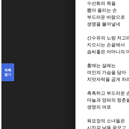
수선화의 목을
뽑아 올리는 손
부드러운 바람으로
생명을 불어넣네
산수유의 노랑 저고
지으시는 손끝에서
솜씨좋은 어머니의 
홍매는 설레는
목록
여인의 가슴을 담아
열기
치맛자락을 곱게 차
촉촉하고 부드러운 
마늘과 양파의 청춘
생명의 여로
육묘장의 소녀들은
시집갈 날을 꿈꾸고