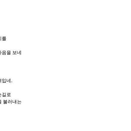
리를
마음을 보네
려입네
.
손길로
을 불러내는