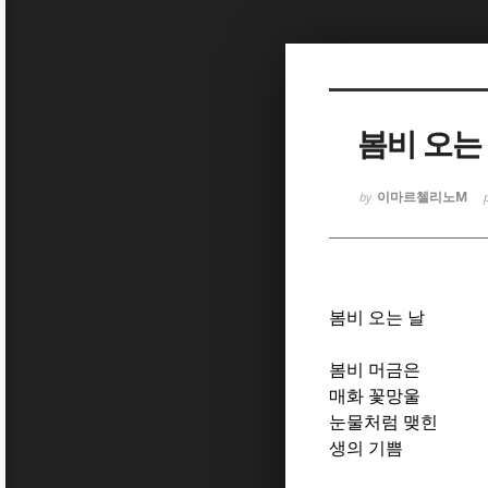
Sketchbook
Sketchbook
봄비 오는
이마르첼리노M
by
Sketchbook
Sketchbook
봄비 오는 날
봄비 머금은
매화 꽃망울
눈물처럼 맺힌
생의 기쁨